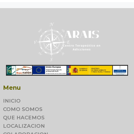
Menu
INICIO
COMO SOMOS
QUE HACEMOS
LOCALIZACION