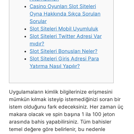
Casino Oyunları Slot Siteleri
Oyna Hakkında Sıkça Sorulan
Sorular
Slot Siteleri Mobil Uyumluluk
Slot Siteleri Twitter Adresi Var
mıdır?
Slot Siteleri Bonusları Neler?
Slot Siteleri Giriş Adresi Para
Yatırma Nasıl Yapılır?
Uygulamaların kimlik bilgilerinize erişmesini
mümkün kılmak isteyip istemediğinizi soran bir
istem olduğunu fark edeceksiniz. Her zaman üç
makara olacak ve spin başına 1 ila 100 jeton
arasında bahis yapabilirsiniz. Tüm bahisler
temel değere göre belirlenir, bu nedenle