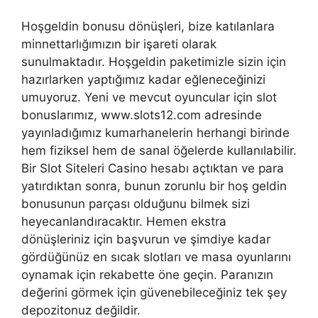
Hoşgeldin bonusu dönüşleri, bize katılanlara
minnettarlığımızın bir işareti olarak
sunulmaktadır. Hoşgeldin paketimizle sizin için
hazırlarken yaptığımız kadar eğleneceğinizi
umuyoruz. Yeni ve mevcut oyuncular için slot
bonuslarımız, www.slots12.com adresinde
yayınladığımız kumarhanelerin herhangi birinde
hem fiziksel hem de sanal öğelerde kullanılabilir.
Bir Slot Siteleri Casino hesabı açtıktan ve para
yatırdıktan sonra, bunun zorunlu bir hoş geldin
bonusunun parçası olduğunu bilmek sizi
heyecanlandıracaktır. Hemen ekstra
dönüşleriniz için başvurun ve şimdiye kadar
gördüğünüz en sıcak slotları ve masa oyunlarını
oynamak için rekabette öne geçin. Paranızın
değerini görmek için güvenebileceğiniz tek şey
depozitonuz değildir.