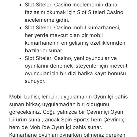
Slot Siteleri Casino incelememin daha
fazlasını okumak için Slot Siteleri Casino
incelememe gidin.
Slot Siteleri Casino mobil kumarhanesi,
her yerde mevcut olan bir mobil
kumarhanenin en gelişmiş özelliklerinden
bazılarını sunar.
Slot Siteleri Casino, yeni oyuncular ve
oyunlarını denemek isteyenler için mevcut
oyuncular için bir dizi harika kayıt bonusu
sunuyor.
Mobil bahisçiler için, uygulamanın Oyun İçi bahis
sunan birkaç uygulamadan biri olduğunu
göreceksiniz. Çoğu yalnızca bir Çevrimiçi Oyun
İçi ürün sunar, ancak Spin Sports hem Çevrimiçi
hem de Mobil’de Oyun İçi bahis sunar.
Kumarhane oyunları oynarken bilmeniz gereken