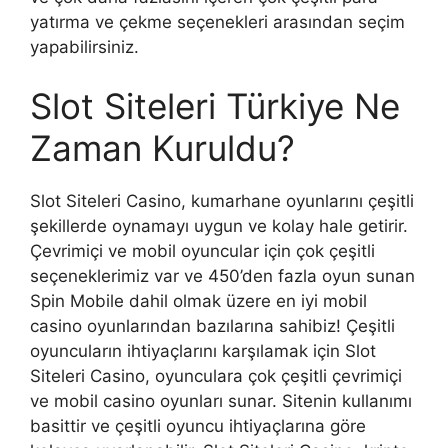
yatırma ve çekme seçenekleri arasından seçim
yapabilirsiniz.
Slot Siteleri Türkiye Ne
Zaman Kuruldu?
Slot Siteleri Casino, kumarhane oyunlarını çeşitli
şekillerde oynamayı uygun ve kolay hale getirir.
Çevrimiçi ve mobil oyuncular için çok çeşitli
seçeneklerimiz var ve 450’den fazla oyun sunan
Spin Mobile dahil olmak üzere en iyi mobil
casino oyunlarından bazılarına sahibiz! Çeşitli
oyuncuların ihtiyaçlarını karşılamak için Slot
Siteleri Casino, oyunculara çok çeşitli çevrimiçi
ve mobil casino oyunları sunar. Sitenin kullanımı
basittir ve çeşitli oyuncu ihtiyaçlarına göre