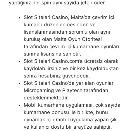
yaptığınız her spin aynı sayıda jeton öder.
Slot Siteleri Casino, Malta’da çevrim içi
kumarın düzenlenmesinden ve
lisanslanmasından sorumlu olan aynı
kuruluş olan Malta Oyun Otoritesi
tarafından çevrim içi kumarhane oyunları
sunma lisansına sahiptir.
Slot Siteleri Casino.com’a ücretsiz olarak
kaydolabilirsiniz ve bir kez kaydolduktan
sonra hesabınız güvendedir.
Slot Siteleri Casino’da yer alan oyunlar
Microgaming ve Playtech tarafından
desteklenmektedir.
Mobil kumarhane uygulaması, çok sayıda
kumarhane bonusu ile birlikte, bunu
oynamak için mobil uygulama yapan şık
ve kullanıcı dostu bir arayüze sahiptir.