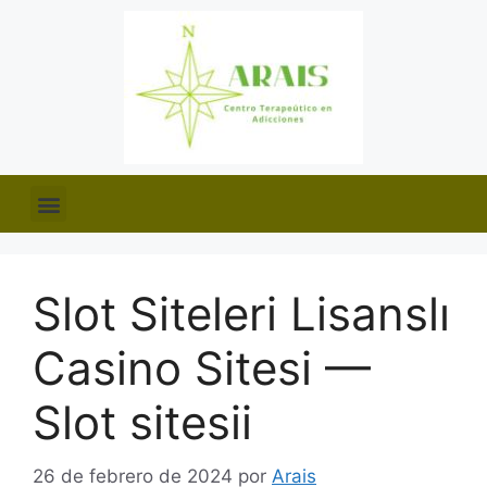
Slot Siteleri Lisanslı
Casino Sitesi —
Slot sitesii
26 de febrero de 2024
por
Arais