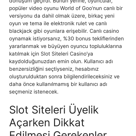
dönüşüm geçirdi. Bunun yerine, oyuncular,
popüler video oyunu World of Goo’nun canlı bir
versiyonu da dahil olmak üzere, birkaç yeni
oyun ve tema ile elektronik rulet ve canlı
blackjack gibi oyunlara erişebilir. Canlı casino
oynamak istiyorsanız, %30 bonus tekliflerinden
yararlanmak ve büyüyen oyuncu topluluklarına
katılmak için Slot Siteleri Casino’ya
kaydolduğunuzdan emin olun. Kullanıcı adı
benzersizliğini seçtiyseniz, hesabınız
oluşturulduktan sonra bilgilendirileceksiniz ve
daha önce kullanılmamış bir kullanıcı adı
seçmeniz istenecek.
Slot Siteleri Üyelik
Açarken Dikkat
Edilmesi Gerekenler