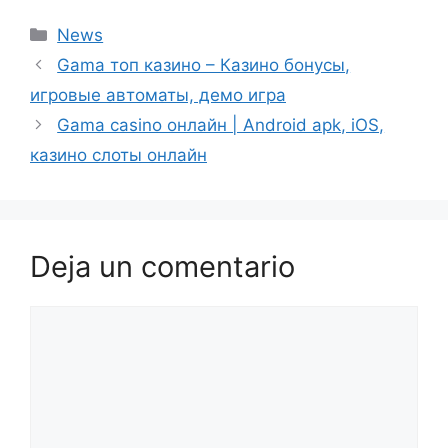
News
Gama топ казино – Казино бонусы,
игровые автоматы, демо игра
Gama casino онлайн | Android apk, iOS,
казино слоты онлайн
Deja un comentario