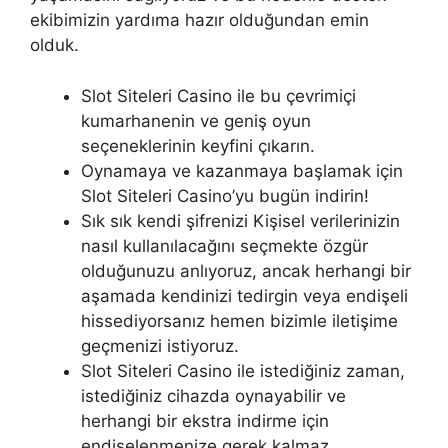
ekibimizin yardıma hazır olduğundan emin
olduk.
Slot Siteleri Casino ile bu çevrimiçi
kumarhanenin ve geniş oyun
seçeneklerinin keyfini çıkarın.
Oynamaya ve kazanmaya başlamak için
Slot Siteleri Casino’yu bugün indirin!
Sık sık kendi şifrenizi Kişisel verilerinizin
nasıl kullanılacağını seçmekte özgür
olduğunuzu anlıyoruz, ancak herhangi bir
aşamada kendinizi tedirgin veya endişeli
hissediyorsanız hemen bizimle iletişime
geçmenizi istiyoruz.
Slot Siteleri Casino ile istediğiniz zaman,
istediğiniz cihazda oynayabilir ve
herhangi bir ekstra indirme için
endişelenmenize gerek kalmaz.