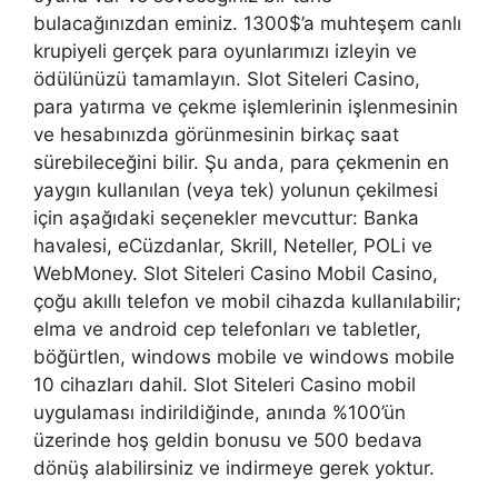
bulacağınızdan eminiz. 1300$’a muhteşem canlı
krupiyeli gerçek para oyunlarımızı izleyin ve
ödülünüzü tamamlayın. Slot Siteleri Casino,
para yatırma ve çekme işlemlerinin işlenmesinin
ve hesabınızda görünmesinin birkaç saat
sürebileceğini bilir. Şu anda, para çekmenin en
yaygın kullanılan (veya tek) yolunun çekilmesi
için aşağıdaki seçenekler mevcuttur: Banka
havalesi, eCüzdanlar, Skrill, Neteller, POLi ve
WebMoney. Slot Siteleri Casino Mobil Casino,
çoğu akıllı telefon ve mobil cihazda kullanılabilir;
elma ve android cep telefonları ve tabletler,
böğürtlen, windows mobile ve windows mobile
10 cihazları dahil. Slot Siteleri Casino mobil
uygulaması indirildiğinde, anında %100’ün
üzerinde hoş geldin bonusu ve 500 bedava
dönüş alabilirsiniz ve indirmeye gerek yoktur.