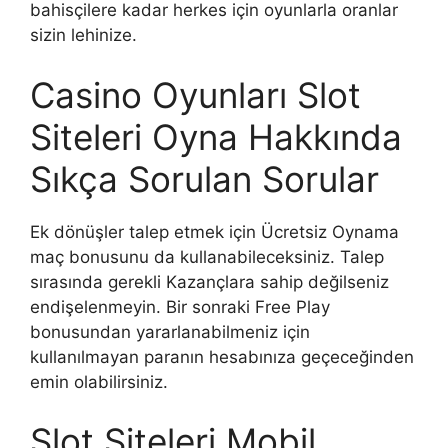
bahisçilere kadar herkes için oyunlarla oranlar
sizin lehinize.
Casino Oyunları Slot
Siteleri Oyna Hakkında
Sıkça Sorulan Sorular
Ek dönüşler talep etmek için Ücretsiz Oynama
maç bonusunu da kullanabileceksiniz. Talep
sırasında gerekli Kazançlara sahip değilseniz
endişelenmeyin. Bir sonraki Free Play
bonusundan yararlanabilmeniz için
kullanılmayan paranın hesabınıza geçeceğinden
emin olabilirsiniz.
Slot Siteleri Mobil