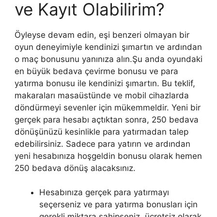
ve Kayıt Olabilirim?
Öyleyse devam edin, eşi benzeri olmayan bir
oyun deneyimiyle kendinizi şımartın ve ardından
o maç bonusunu yanınıza alın.Şu anda oyundaki
en büyük bedava çevirme bonusu ve para
yatırma bonusu ile kendinizi şımartın. Bu teklif,
makaraları masaüstünde ve mobil cihazlarda
döndürmeyi sevenler için mükemmeldir. Yeni bir
gerçek para hesabı açtıktan sonra, 250 bedava
dönüşünüzü kesinlikle para yatırmadan talep
edebilirsiniz. Sadece para yatırın ve ardından
yeni hesabınıza hoşgeldin bonusu olarak hemen
250 bedava dönüş alacaksınız.
Hesabınıza gerçek para yatırmayı
seçerseniz ve para yatırma bonusları için
gerekli miktara sahipseniz, ücretsiz olarak