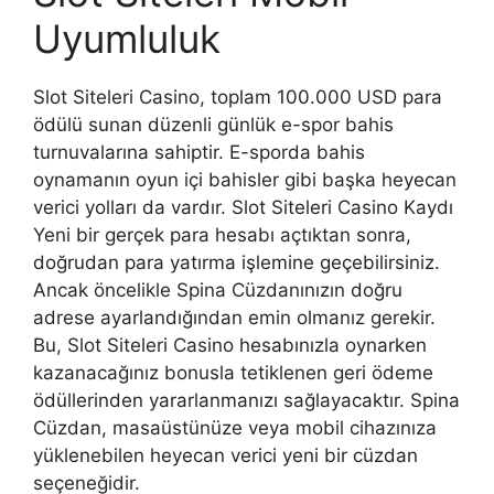
Uyumluluk
Slot Siteleri Casino, toplam 100.000 USD para
ödülü sunan düzenli günlük e-spor bahis
turnuvalarına sahiptir. E-sporda bahis
oynamanın oyun içi bahisler gibi başka heyecan
verici yolları da vardır. Slot Siteleri Casino Kaydı
Yeni bir gerçek para hesabı açtıktan sonra,
doğrudan para yatırma işlemine geçebilirsiniz.
Ancak öncelikle Spina Cüzdanınızın doğru
adrese ayarlandığından emin olmanız gerekir.
Bu, Slot Siteleri Casino hesabınızla oynarken
kazanacağınız bonusla tetiklenen geri ödeme
ödüllerinden yararlanmanızı sağlayacaktır. Spina
Cüzdan, masaüstünüze veya mobil cihazınıza
yüklenebilen heyecan verici yeni bir cüzdan
seçeneğidir.