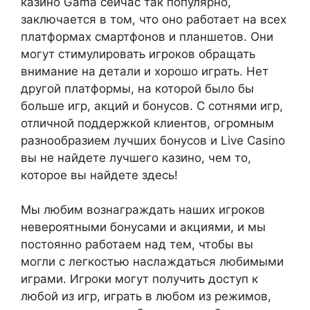
казино Gama сейчас так популярно,
заключается в том, что оно работает на всех
платформах смартфонов и планшетов. Они
могут стимулировать игроков обращать
внимание на детали и хорошо играть. Нет
другой платформы, на которой было бы
больше игр, акций и бонусов. С сотнями игр,
отличной поддержкой клиентов, огромным
разнообразием лучших бонусов и Live Casino
вы не найдете лучшего казино, чем то,
которое вы найдете здесь!
Мы любим вознаграждать наших игроков
невероятными бонусами и акциями, и мы
постоянно работаем над тем, чтобы вы
могли с легкостью наслаждаться любимыми
играми. Игроки могут получить доступ к
любой из игр, играть в любом из режимов,