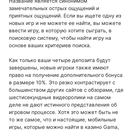
Название является синонимом
замечательных острых ощущений и
приятных ощущений. Если вы ищете одну из
новых игр и не можете ее найти, вы можете
ввести игру, в которую хотите сыграть, в
поисковую систему, чтобы найти игру на
основе ваших критериев поиска.
Как только ваши четыре депозита будут
завершены, новые игроки также имеют
право на получение дополнительного бонуса
в размере 10%. Это резко контрастирует с
большинством других сайтов с обзорами, где
шестисекундные видеоролики на самом
деле не дают истинного представления об
игровом процессе. Хотя это может быть не
то же самое, что и настоящие, мобильные
игры, которые можно найти в казино Gama,