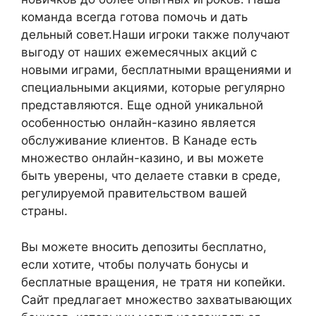
команда всегда готова помочь и дать
дельный совет.Наши игроки также получают
выгоду от наших ежемесячных акций с
новыми играми, бесплатными вращениями и
специальными акциями, которые регулярно
представляются. Еще одной уникальной
особенностью онлайн-казино является
обслуживание клиентов. В Канаде есть
множество онлайн-казино, и вы можете
быть уверены, что делаете ставки в среде,
регулируемой правительством вашей
страны.
Вы можете вносить депозиты бесплатно,
если хотите, чтобы получать бонусы и
бесплатные вращения, не тратя ни копейки.
Сайт предлагает множество захватывающих