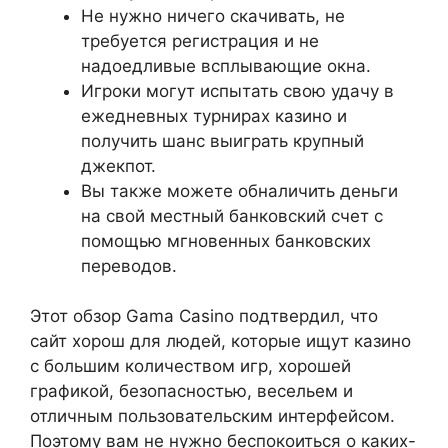
Не нужно ничего скачивать, не
требуется регистрация и не
надоедливые всплывающие окна.
Игроки могут испытать свою удачу в
ежедневных турнирах казино и
получить шанс выиграть крупный
джекпот.
Вы также можете обналичить деньги
на свой местный банковский счет с
помощью мгновенных банковских
переводов.
Этот обзор Gama Casino подтвердил, что
сайт хорош для людей, которые ищут казино
с большим количеством игр, хорошей
графикой, безопасностью, весельем и
отличным пользовательским интерфейсом.
Поэтому вам не нужно беспокоиться о каких-