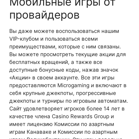
Мобильные игры от
провайдеров
Вы даже можете воспользоваться нашим
VIP-клубом и пользоваться всеми
преимуществами, которые с ним связаны.
Вы можете просмотреть текущие акции для
бесплатных вращений, а также все
доступные бонусные коды, нажав значок
«Акции» в своем аккаунте. Все эти игры
предоставляются Microgaming и включают в
себя крупные джекпоты, прогрессивные
джекпоты и турниры по игровым автоматам.
Сайт удовлетворяет игроков более 14 лет в
качестве члена Casino Rewards Group и
имеет лицензию Комиссии по азартным
играм Канаваке и Комиссии по азартным