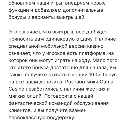
обновляем наши игры, внедряем новые
функции и добавляем дополнительные
бонусы и варианты выигрышей.
Это означает, что выигрыш всегда будет
приносить вам одинаковую отдачу. Наличие
специальной мобильной версии казино
означает, что у игроков есть платформа, на
которой они могут играть на ходу. Мало того,
что этого бонуса достаточно для начала, вы
также получите захватывающий 100% бонус
на все ваши депозиты. Разработчики Gama
Casino позаботились о наличии жестких и
мягких опций. Поговорите с нашей
фантастической командой обслуживания
клиентов, и вы получите взамен
первоклассную поддержку.