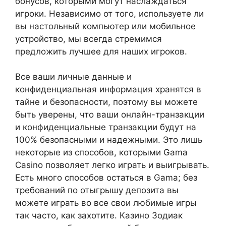
бонусов, которыми могут наслаждаться
игроки. Независимо от того, используете ли
вы настольный компьютер или мобильное
устройство, мы всегда стремимся
предложить лучшее для наших игроков.
Все ваши личные данные и
конфиденциальная информация хранятся в
тайне и безопасности, поэтому вы можете
быть уверены, что ваши онлайн-транзакции
и конфиденциальные транзакции будут на
100% безопасными и надежными. Это лишь
некоторые из способов, которыми Gama
Casino позволяет легко играть и выигрывать.
Есть много способов остаться в Gama; без
требований по отыгрышу депозита вы
можете играть во все свои любимые игры
так часто, как захотите. Казино Зодиак