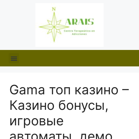
Gama топ казино –
Казино бонусы,
игровые
автоматы, демо