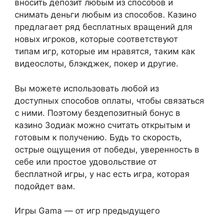
вносить депозит любым из способов и
снимать деньги любым из способов. Казино
предлагает ряд бесплатных вращений для
новых игроков, которые соответствуют
типам игр, которые им нравятся, таким как
видеослоты, блэкджек, покер и другие.
Вы можете использовать любой из
доступных способов оплаты, чтобы связаться
с ними. Поэтому бездепозитный бонус в
казино Зодиак можно считать открытым и
готовым к получению. Будь то скорость,
острые ощущения от победы, уверенность в
себе или простое удовольствие от
бесплатной игры, у нас есть игра, которая
подойдет вам.
Игры Gama — от игр предыдущего