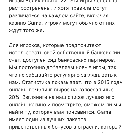
играм Великобритании. Эти игры довольно
распространены, и хотя правила могут
различаться на каждом сайте, включая
казино Gama, игроки могут обычно от них
ждут того же.
Для игроков, которые предпочитают
использовать свой собственный банковский
счет, доступен ряд банковских партнеров.
Мы постоянно добавляем новые игры, так
что не забывайте регулярно заглядывать к
нам. Статистика показывает, что в 2016 году
онлайн-гемблинг вырос на колоссальные
20%! Взгляните на наш список лучших игр
онлайн-казино и посмотрите, сможем ли мы
найти ту, которая вам понравится. Gama
имеет один из лучших пакетов
приветственных бонусов в отрасли, который