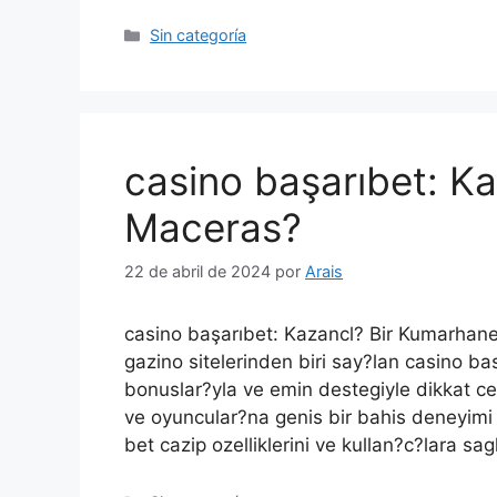
Sin categoría
casino başarıbet: K
Maceras?
22 de abril de 2024
por
Arais
casino başarıbet: Kazancl? Bir Kumarhane
gazino sitelerinden biri say?lan casino bas
bonuslar?yla ve emin destegiyle dikkat c
ve oyuncular?na genis bir bahis deneyimi t
bet cazip ozelliklerini ve kullan?c?lara s