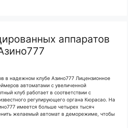
цированных аппаратов
Азино777
ов в надежном клубе Азино777 Лицензионное
геймеров автоматами с увеличенной
тный клуб работает в соответствии с
известного регулирующего органа Кюрасао. На
зино777 имеется больше четырех тысяч
енить желаемый автомат в деморежиме, чтобы