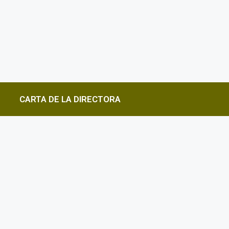
CARTA DE LA DIRECTORA