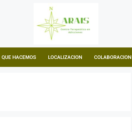
QUE HACEMOS
LOCALIZACION
COLABORACION