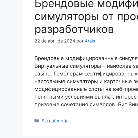
Брендовые модиф
симуляторы от пр
разработчиков
22 de abril de 2024
por
Arais
Брендовые модифицированные симулят
Виртуальные симуляторы – наиболее з
casino. Гэмблерам сертифицированных
настольные симуляторы и карточные э
модифицированные слоты на веб-проект
понятными условиями выплат, интерес
призовые сочетания символов. Биг Ви
Sin categoría