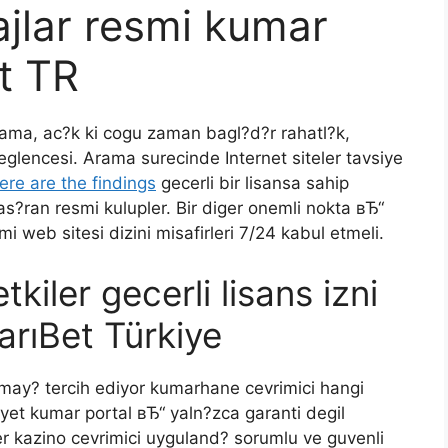
ajlar resmi kumar
t TR
ama, ac?k ki cogu zaman bagl?d?r rahatl?k,
eglencesi. Arama surecinde Internet siteler tavsiye
ere are the findings
gecerli bir lisansa sahip
s?ran resmi kulupler. Bir diger onemli nokta вЂ“
mi web sitesi dizini misafirleri 7/24 kabul etmeli.
kiler gecerli lisans izni
arıBet Türkiye
namay? tercih ediyor kumarhane cevrimici hangi
iyet kumar portal вЂ“ yaln?zca garanti degil
r kazino cevrimici uyguland? sorumlu ve guvenli