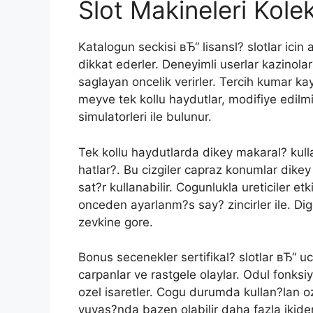
Slot Makineleri Kole
Katalogun seckisi вЂ“ lisansl? slotlar icin 
dikkat ederler. Deneyimli userlar kazinolar
saglayan oncelik verirler. Tercih kumar ka
meyve tek kollu haydutlar, modifiye edilm
simulatorleri ile bulunur.
Tek kollu haydutlarda dikey makaral? kul
hatlar?. Bu cizgiler capraz konumlar dikey 
sat?r kullanabilir. Cogunlukla ureticiler etk
onceden ayarlanm?s say? zincirler ile. Dig
zevkine gore.
Bonus secenekler sertifikal? slotlar вЂ“ 
carpanlar ve rastgele olaylar. Odul fonk
ozel isaretler. Cogu durumda kullan?lan o
yuvas?nda bazen olabilir daha fazla ikiden