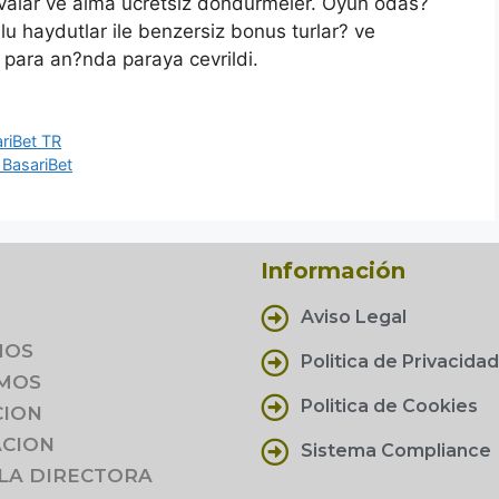
valar ve alma ucretsiz dondurmeler. Oyun odas?
llu haydutlar ile benzersiz bonus turlar? ve
? para an?nda paraya cevrildi.
ariBet TR
 BasariBet
Información
Aviso Legal
MOS
Politica de Privacida
MOS
Politica de Cookies
CION
CION
Sistema Compliance
 LA DIRECTORA