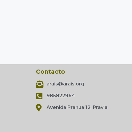
Contacto
arais@arais.org
d
985822964
Avenida Prahua 12, Pravia