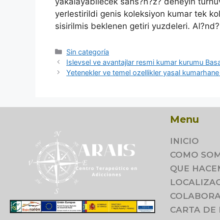
yakalayabilecek sans?n?z? deneyin turnu
yerlestirildi genis koleksiyon kumar tek ko
sisirilmis beklenen getiri yuzdeleri. Al?nd
Sin categoría
Islevsel ve avantajlar resmi kumar kurumu Bas
Yetenekler ve temel ozellikler yasal kumarhane
Menu
INICIO
COMO SO
QUE HACE
LOCALIZA
COLABORA
CARTA DE