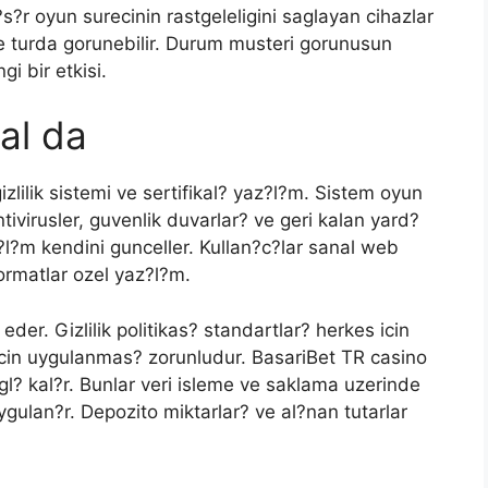
s?r oyun surecinin rastgeleligini saglayan cihazlar
e turda gorunebilir. Durum musteri gorunusun
gi bir etkisi.
sal da
zlilik sistemi ve sertifikal? yaz?l?m. Sistem oyun
tivirusler, guvenlik duvarlar? ve geri kalan yard?
?l?m kendini gunceller. Kullan?c?lar sanal web
formatlar ozel yaz?l?m.
der. Gizlilik politikas? standartlar? herkes icin
 icin uygulanmas? zorunludur. BasariBet TR casino
agl? kal?r. Bunlar veri isleme ve saklama uzerinde
ulan?r. Depozito miktarlar? ve al?nan tutarlar