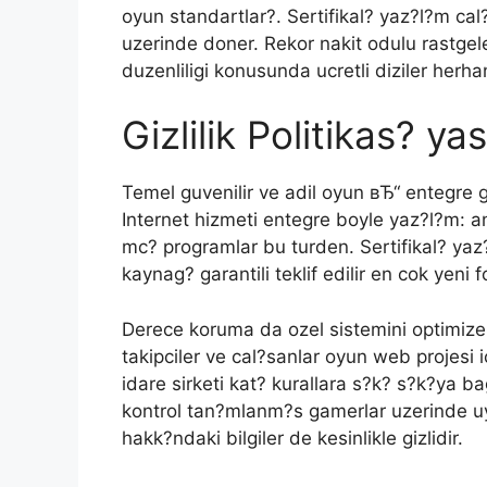
oyun standartlar?. Sertifikal? yaz?l?m cal?
uzerinde doner. Rekor nakit odulu rastgel
duzenliligi konusunda ucretli diziler herhan
Gizlilik Politikas? ya
Temel guvenilir ve adil oyun вЂ“ entegre gi
Internet hizmeti entegre boyle yaz?l?m: an
mc? programlar bu turden. Sertifikal? yaz
kaynag? garantili teklif edilir en cok yeni 
Derece koruma da ozel sistemini optimize e
takipciler ve cal?sanlar oyun web projesi
idare sirketi kat? kurallara s?k? s?k?ya b
kontrol tan?mlanm?s gamerlar uzerinde uyg
hakk?ndaki bilgiler de kesinlikle gizlidir.