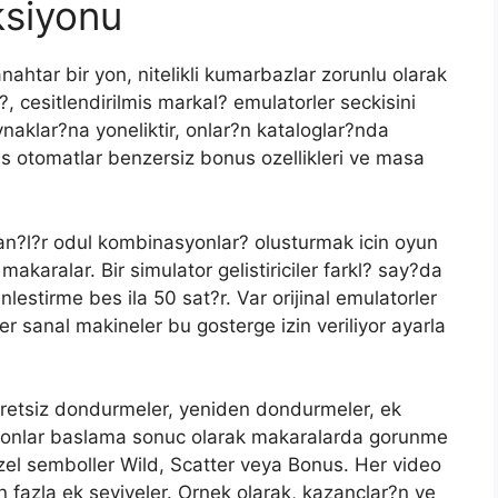
ksiyonu
anahtar bir yon, nitelikli kumarbazlar zorunlu olarak
?, cesitlendirilmis markal? emulatorler seckisini
ynaklar?na yoneliktir, onlar?n kataloglar?nda
is otomatlar benzersiz bonus ozellikleri ve masa
lan?l?r odul kombinasyonlar? olusturmak icin oyun
makaralar. Bir simulator gelistiriciler farkl? say?da
inlestirme bes ila 50 sat?r. Var orijinal emulatorler
er sanal makineler bu gosterge izin veriliyor ayarla
ucretsiz dondurmeler, yeniden dondurmeler, ek
siyonlar baslama sonuc olarak makaralarda gorunme
zel semboller Wild, Scatter veya Bonus. Her video
 fazla ek seviyeler. Ornek olarak, kazanclar?n ve