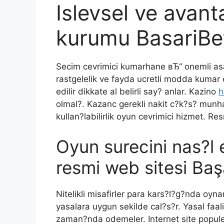
Islevsel ve avant
kurumu BasariBe
Secim cevrimici kumarhane вЂ“ onemli as
rastgelelik ve fayda ucretli modda kumar 
edilir dikkate al belirli say? anlar. Kazino
h
olmal?. Kazanc gerekli nakit c?k?s? munha
kullan?labilirlik oyun cevrimici hizmet. Res
Oyun surecini nas?l et
resmi web sitesi Baş
Nitelikli misafirler para kars?l?g?nda oy
yasalara uygun sekilde cal?s?r. Yasal faal
zaman?nda odemeler. Internet site popule