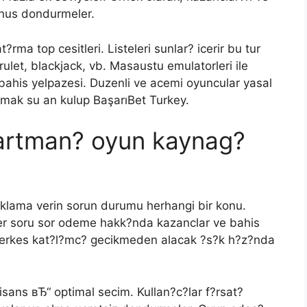
bonus dondurmeler.
ma top cesitleri. Listeleri sunlar? icerir bu tur
 rulet, blackjack, vb. Masaustu emulatorleri ile
 bahis yelpazesi. Duzenli ve acemi oyuncular yasal
almak su an kulup BaşarıBet Turkey.
artman? oyun kaynag?
?klama verin sorun durumu herhangi bir konu.
ler soru sor odeme hakk?nda kazanclar ve bahis
. Herkes kat?l?mc? gecikmeden alacak ?s?k h?z?nda
sans вЂ“ optimal secim. Kullan?c?lar f?rsat?