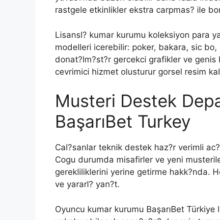
rastgele etkinlikler ekstra carpmas? ile 
Lisansl? kumar kurumu koleksiyon para yat?r
modelleri icerebilir: poker, bakara, sic bo,
donat?lm?st?r gercekci grafikler ve genis
cevrimici hizmet olusturur gorsel resim k
Musteri Destek Dep
BaşarıBet Turkey
Cal?sanlar teknik destek haz?r verimli ac
Cogu durumda misafirler ve yeni musteri
gerekliliklerini yerine getirme hakk?nda
ve yararl? yan?t.
Oyuncu kumar kurumu BaşarıBet Türkiye li