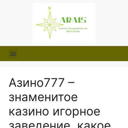
Азино777 –
знаменитое
казино игорное
заведение, какое