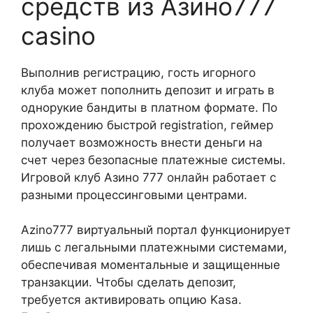
средств из Азино777
casino
Выполнив регистрацию, гость игорного
клуба может пополнить депозит и играть в
однорукие бандиты в платном формате. По
прохождению быстрой registration, геймер
получает возможность внести деньги на
счет через безопасные платежные системы.
Игровой клуб Азино 777 онлайн работает с
разными процессинговыми центрами.
Azino777 виртуальный портал функционирует
лишь с легальными платежными системами,
обеспечивая моментальные и защищенные
транзакции. Чтобы сделать депозит,
требуется активировать опцию Kasa.