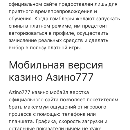
официальном сайте предоставлен лишь для
приятного времяпрепровождения и
обучения. Когда гэмблеры желают запускать
спины в платном режиме, им предстоит
авторизоваться в профиле, осуществить
зачисление реальных средств и сделать
выбор в пользу платной игры.
Мобильная версия
казино Азино777
Azino777 казино мобайл верстка
официального сайта позволяет посетителям
брать максимум ощущений от игрового
процесса с помощью телефона или
планшета. Графика, скорость загрузки и
остальные показатели ничем не хуже