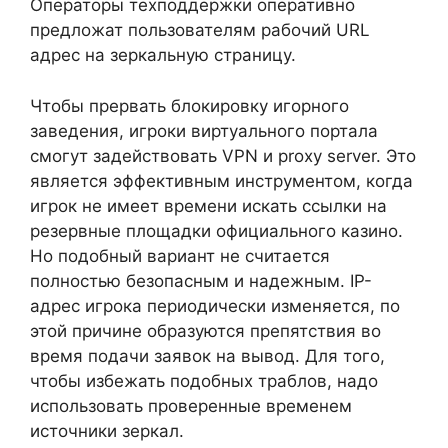
Операторы техподдержки оперативно
предложат пользователям рабочий URL
адрес на зеркальную страницу.
Чтобы прервать блокировку игорного
заведения, игроки виртуального портала
смогут задействовать VPN и proxy server. Это
является эффективным инструментом, когда
игрок не имеет времени искать ссылки на
резервные площадки официального казино.
Но подобный вариант не считается
полностью безопасным и надежным. IP-
адрес игрока периодически изменяется, по
этой причине образуются препятствия во
время подачи заявок на вывод. Для того,
чтобы избежать подобных траблов, надо
использовать проверенные временем
источники зеркал.