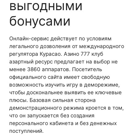
выгодными
бонусами
Онлайн-сервис действует по условиям
легального дозволения от международного
регулятора Курасао. Азино 777 клуб
азартный ресурс предлагает на выбор не
менее 3860 аппаратов. Посетитель
официального сайта имеет свободную
возможность изучить игру в деморежиме,
чтобы доскональнее выявить ее ключевые
плюсы. Базовая сильная сторона
демонстрационного режима кроется в том,
что он запускается без создания
персонального кабинета и без денежных
поступлений.