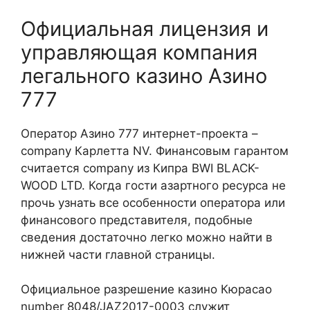
Официальная лицензия и
управляющая компания
легального казино Азино
777
Оператор Азино 777 интернет-проекта –
company Карлетта NV. Финансовым гарантом
считается company из Кипра BWI BLACK-
WOOD LTD. Когда гости азартного ресурса не
прочь узнать все особенности оператора или
финансового представителя, подобные
сведения достаточно легко можно найти в
нижней части главной страницы.
Официальное разрешение казино Кюрасао
number 8048/JAZ2017-0003 служит