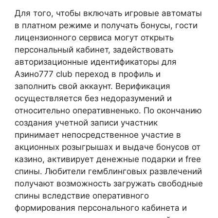
Для того, чтобы включать игровые автоматы
в платном режиме и получать бонусы, гости
лицензионного сервиса могут открыть
персональный кабинет, задействовать
авторизационные идентификаторы для
Азино777 club переход в профиль и
заполнить свой аккаунт. Верификация
осуществляется без недоразумений и
относительно оперативненько. По окончанию
создания учетной записи участник
принимает непосредственное участие в
акционных розыгрышах и выдаче бонусов от
казино, активирует денежные подарки и free
спины. Любители гемблинговых развлечений
получают возможность загружать свободные
спины вследствие оперативного
формирования персонального кабинета и