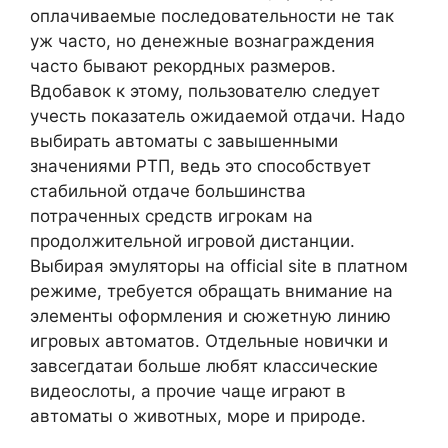
оплачиваемые последовательности не так
уж часто, но денежные вознаграждения
часто бывают рекордных размеров.
Вдобавок к этому, пользователю следует
учесть показатель ожидаемой отдачи. Надо
выбирать автоматы с завышенными
значениями РТП, ведь это способствует
стабильной отдаче большинства
потраченных средств игрокам на
продолжительной игровой дистанции.
Выбирая эмуляторы на official site в платном
режиме, требуется обращать внимание на
элементы оформления и сюжетную линию
игровых автоматов. Отдельные новички и
завсегдатаи больше любят классические
видеослоты, а прочие чаще играют в
автоматы о животных, море и природе.