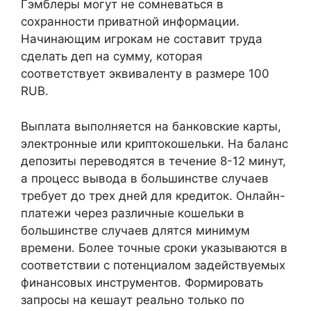
Гэмблеры могут не сомневаться в
сохранности приватной информации.
Начинающим игрокам не составит труда
сделать деп на сумму, которая
соответствует эквиваленту в размере 100
RUB.
Выплата выполняется на банковские карты,
электронные или криптокошельки. На баланс
депозиты переводятся в течение 8-12 минут,
а процесс вывода в большинстве случаев
требует до трех дней для кредиток. Онлайн-
платежи через различные кошельки в
большинстве случаев длятся минимум
времени. Более точные сроки указываются в
соответствии с потенциалом задействуемых
финансовых инструментов. Формировать
запросы на кешаут реально только по