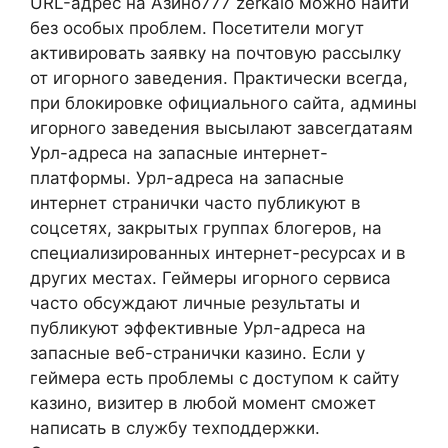
URL-адрес на Азино777 zerkalo можно найти
без особых проблем. Посетители могут
активировать заявку на почтовую рассылку
от игорного заведения. Практически всегда,
при блокировке официального сайта, админы
игорного заведения высылают завсегдатаям
Урл-адреса на запасные интернет-
платформы. Урл-адреса на запасные
интернет странички часто публикуют в
соцсетях, закрытых группах блогеров, на
специализированных интернет-ресурсах и в
других местах. Геймеры игорного сервиса
часто обсуждают личные результаты и
публикуют эффективные Урл-адреса на
запасные веб-странички казино. Если у
геймера есть проблемы с доступом к сайту
казино, визитер в любой момент сможет
написать в службу техподдержки.