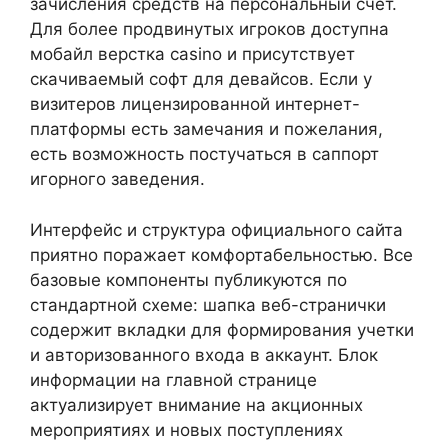
зачисления средств на персональный счет.
Для более продвинутых игроков доступна
мобайл верстка casino и присутствует
скачиваемый софт для девайсов. Если у
визитеров лицензированной интернет-
платформы есть замечания и пожелания,
есть возможность постучаться в саппорт
игорного заведения.
Интерфейс и структура официального сайта
приятно поражает комфортабельностью. Все
базовые компоненты публикуются по
стандартной схеме: шапка веб-странички
содержит вкладки для формирования учетки
и авторизованного входа в аккаунт. Блок
информации на главной странице
актуализирует внимание на акционных
мероприятиях и новых поступлениях