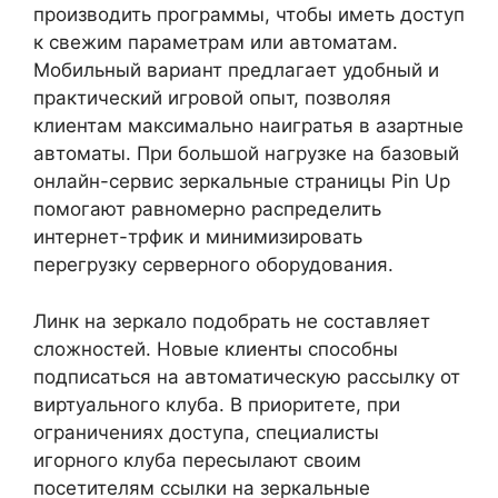
производить программы, чтобы иметь доступ
к свежим параметрам или автоматам.
Мобильный вариант предлагает удобный и
практический игровой опыт, позволяя
клиентам максимально наигратья в азартные
автоматы. При большой нагрузке на базовый
онлайн-сервис зеркальные страницы Pin Up
помогают равномерно распределить
интернет-трфик и минимизировать
перегрузку серверного оборудования.
Линк на зеркало подобрать не составляет
сложностей. Новые клиенты способны
подписаться на автоматическую рассылку от
виртуального клуба. В приоритете, при
ограничениях доступа, специалисты
игорного клуба пересылают своим
посетителям ссылки на зеркальные