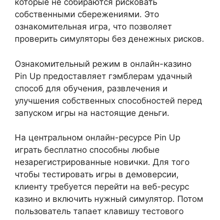
которые не собираются рисковать
собственными сбережениями. Это
ознакомительная игра, что позволяет
проверить симуляторы без денежных рисков.
Ознакомительный режим в онлайн-казино
Pin Up предоставляет гэмблерам удачный
способ для обучения, развлечения и
улучшения собственных способностей перед
запуском игры на настоящие деньги.
На центральном онлайн-ресурсе Pin Up
играть бесплатно способны любые
незарегистрированные новички. Для того
чтобы тестировать игры в демоверсии,
клиенту требуется перейти на веб-ресурс
казино и включить нужный симулятор. Потом
пользователь тапает клавишу тестового