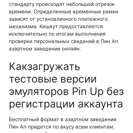
стандарту происходят небольшой отрезок
времени. Определенные временные рамки
зависят от установленного платежного
механизма. Кешаут предоставляется
исключительно по итогам выполнения
проверки персональных сведений в Пин Ап
азартном заведении онлайн.
Какзагружать
тестовые версии
эмуляторов Pin Up без
регистрации аккаунта
Бесплатный формат в азартном заведении
Пин Ап придется по вкусу всем клиентам,