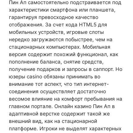
Пин Ап самостоятельно подстраивается под
характеристики смартфона или планшета,
гарантируя превосходное качество
отображения. За счет кода HTML5 для
мобильных устройств, игровые слоты
нередко загружаются побыстрее, чем на
стационарных компьютерах. Мобильная
версия содержит похожий функционал, как
пополнение баланса, снятие средств,
получение подарков и запросы в саппорт. Но
юзеры casino обязаны принимать во
внимание тот аспект, что тип интернет-
соединения осуществляет достаточно
весомое влияние на комфорт пребывания на
главном портале. Онлайн казино Пин Ап в
адаптивной верстке содержит такой же
внешний вид, как на стационарной
платформе. Игроки не выделят характерных