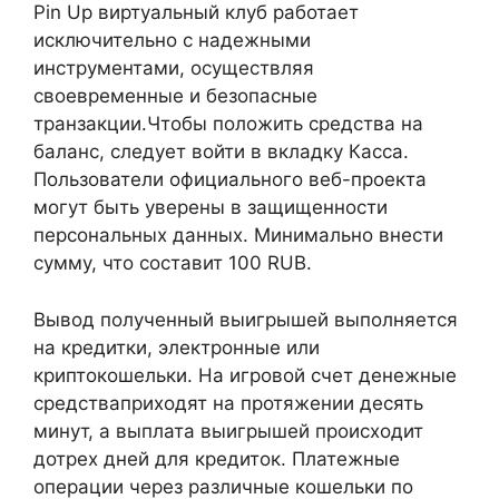
Pin Up виртуальный клуб работает
исключительно с надежными
инструментами, осуществляя
своевременные и безопасные
транзакции.Чтобы положить средства на
баланс, следует войти в вкладку Касса.
Пользователи официального веб-проекта
могут быть уверены в защищенности
персональных данных. Минимально внести
сумму, что составит 100 RUB.
Вывод полученный выигрышей выполняется
на кредитки, электронные или
криптокошельки. На игровой счет денежные
средстваприходят на протяжении десять
минут, а выплата выигрышей происходит
дотрех дней для кредиток. Платежные
операции через различные кошельки по