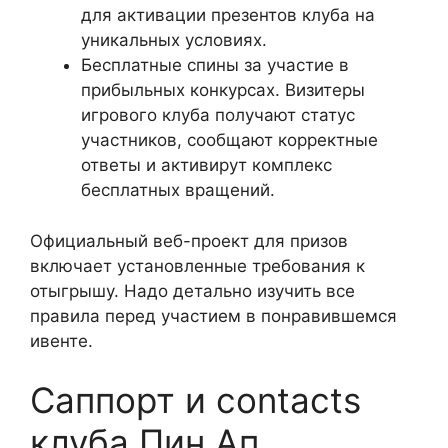
для активации презентов клуба на
уникальных условиях.
Бесплатные спины за участие в
прибыльных конкурсах. Визитеры
игрового клуба получают статус
участников, сообщают корректные
ответы и активирут комплекс
бесплатных вращений.
Официальный веб-проект для призов
включает установленные требования к
отыгрышу. Надо детально изучить все
правила перед участием в понравившемся
ивенте.
Саппорт и contacts
клуба Пин Ап