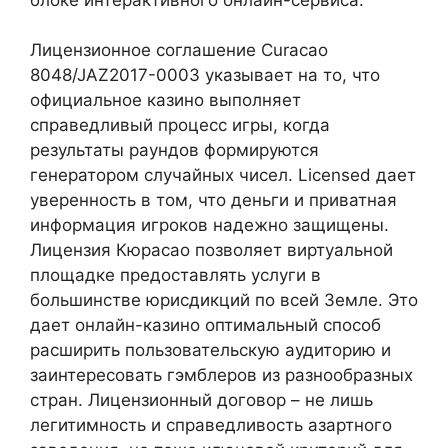
Лицензионное соглашение Curacao
8048/JAZ2017-0003 указывает на то, что
официальное казино выполняет
справедливый процесс игры, когда
результаты раундов формируются
генератором случайных чисел. Licensed дает
уверенность в том, что деньги и приватная
информация игроков надежно защищены.
Лицензия Кюрасао позволяет виртуальной
площадке предоставлять услуги в
большинстве юрисдикций по всей Земле. Это
дает онлайн-казино оптимальный способ
расширить пользовательскую аудиторию и
заинтересовать гэмблеров из разнообразных
стран. Лицензионный договор – не лишь
легитимность и справедливость азартного