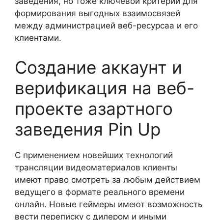
заведения, но тоже ключевой критерий для
формирования выгодных взаимосвязей
между администрацией веб-ресурсаа и его
клиентами.
Создание аккаунт и
верификация на веб-
проекте азартного
заведения Pin Up
С применением новейших технологий
трансляции видеоматериалов клиенты
имеют право смотреть за любым действием
ведущего в формате реального времени
онлайн. Новые геймеры имеют возможность
вести переписку с дилером и иными