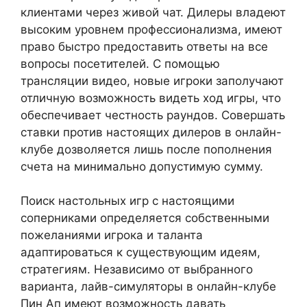
клиентами через живой чат. Дилеры владеют
высоким уровнем профессионализма, имеют
право быстро предоставить ответы на все
вопросы посетителей. С помощью
трансляции видео, новые игроки заполучают
отличную возможность видеть ход игры, что
обеспечивает честность раундов. Совершать
ставки против настоящих дилеров в онлайн-
клубе дозволяется лишь после пополнения
счета на минимально допустимую сумму.
Поиск настольных игр с настоящими
соперниками определяется собственными
пожеланиями игрока и таланта
адаптироваться к существующим идеям,
стратегиям. Независимо от выбранного
варианта, лайв-симуляторы в онлайн-клубе
Пин Ап имеют возможность давать