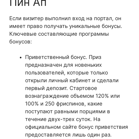
Пин Ап
Если визитер выполнил вход на портал, он
имеет право получать уникальные бонусы.
Ключевые составляющие программы
бонусов:
Приветственный бонус. Приз
предназначен для новеньких
пользователей, которые только
открыли личный кабинет и сделали
первый депозит. Стартовое
вознаграждение объемом 120% или
100% и 250 фриспинов, какие
поступают равными порциями в
течение двух-трех суток. На
официальном сайте бонус приветствия
предоставляется лишь один раз.