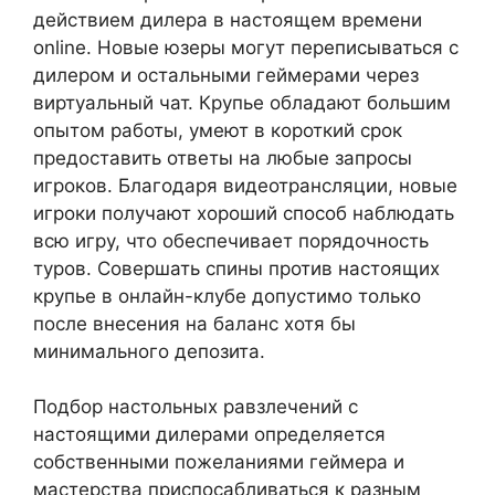
действием дилера в настоящем времени
online. Новые юзеры могут переписываться с
дилером и остальными геймерами через
виртуальный чат. Крупье обладают большим
опытом работы, умеют в короткий срок
предоставить ответы на любые запросы
игроков. Благодаря видеотрансляции, новые
игроки получают хороший способ наблюдать
всю игру, что обеспечивает порядочность
туров. Совершать спины против настоящих
крупье в онлайн-клубе допустимо только
после внесения на баланс хотя бы
минимального депозита.
Подбор настольных равзлечений с
настоящими дилерами определяется
собственными пожеланиями геймера и
мастерства приспосабливаться к разным