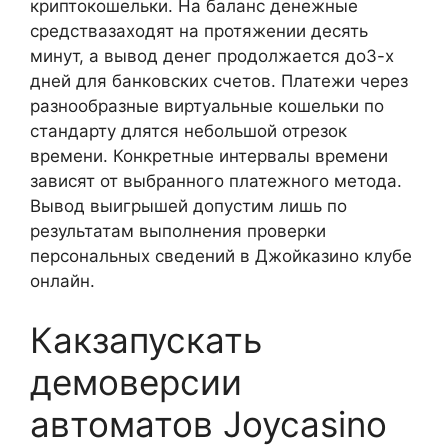
криптокошельки. На баланс денежные
средствазаходят на протяжении десять
минут, а вывод денег продолжается до3-х
дней для банковских счетов. Платежи через
разнообразные виртуальные кошельки по
стандарту длятся небольшой отрезок
времени. Конкретные интервалы времени
зависят от выбранного платежного метода.
Вывод выигрышей допустим лишь по
результатам выполнения проверки
персональных сведений в Джойказино клубе
онлайн.
Какзапускать
демоверсии
автоматов Joycasino