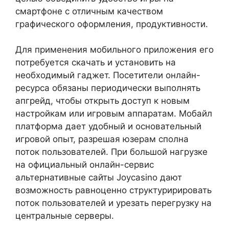
смартфоне с отличным качеством
графического оформления, продуктивности.
Для применения мобильного приложения его
потребуется скачать и установить на
необходимый гаджет. Посетители онлайн-
ресурса обязаны периодически выполнять
апгрейд, чтобы открыть доступ к новым
настройкам или игровым аппаратам. Мобайл
платформа дает удобный и основательный
игровой опыт, разрешая юзерам сполна
поток пользователей. При большой нагрузке
на официальный онлайн-сервис
альтернативные сайты Joycasino дают
возможность равноценно структуририровать
поток пользователей и урезать перегрузку на
центральные серверы.