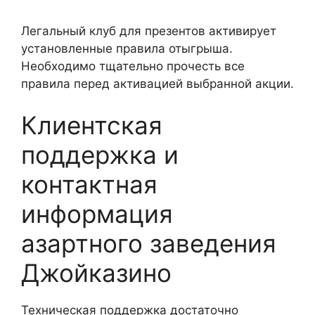
Легальный клуб для презентов активирует
установленные правила отыгрыша.
Необходимо тщательно прочесть все
правила перед активацией выбранной акции.
Клиентская
поддержка и
контактная
информация
азартного заведения
Джойказино
Техническая поддержка достаточно