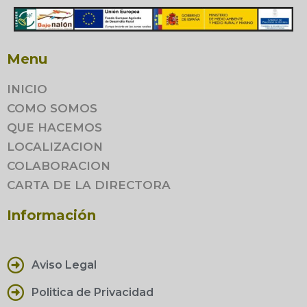
Menu
INICIO
COMO SOMOS
QUE HACEMOS
LOCALIZACION
COLABORACION
CARTA DE LA DIRECTORA
Información
Aviso Legal
Politica de Privacidad