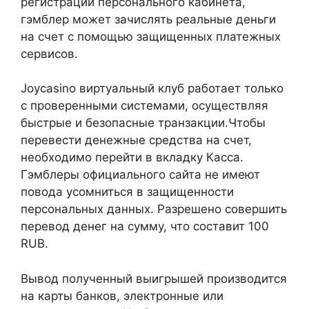
регистрации персонального кабинета,
гэмблер может зачислять реальные деньги
на счет с помощью защищенных платежных
сервисов.
Joycasino виртуальный клуб работает только
с проверенными системами, осуществляя
быстрые и безопасные транзакции.Чтобы
перевести денежные средства на счет,
необходимо перейти в вкладку Касса.
Гэмблеры официального сайта не имеют
повода усомниться в защищенности
персональных данных. Разрешено совершить
перевод денег на сумму, что составит 100
RUB.
Вывод полученный выигрышей производится
на карты банков, электронные или