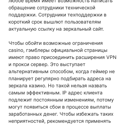
любое время имеет возможность написать
обращение сотрудники технической
поддержки. Сотрудники техподдержки в
короткий срок вышлют пользователям
актуальную ссылку на зеркальный сайт.
Чтобы обойти возможные ограничения
casino, гэмблеры официальной страницы
имеют право присоединить расширения VPN
и прокси сервер. Это выступает
альтернативным способом, когда геймер не
планирует регулярно подбирать адреса на
зеркала казино. Но такой нельзя назвать
самым эффективным. IP адрес клиента
подлежит постоянным изменениям, потому
могут появиться сбои в процессе выплаты
заработанных денег. Чтобы избежать таких
неприятностей, рекомендуется применять