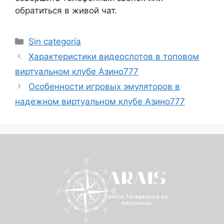
обратиться в живой чат.
Sin categoría
Характеристики видеослотов в топовом
виртуальном клубе Азино777
Особенности игровых эмуляторов в
надежном виртуальном клубе Азино777