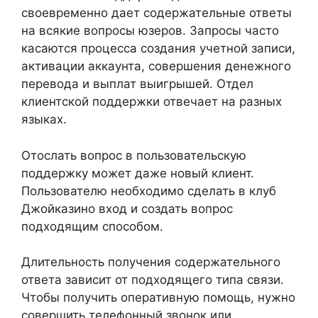
своевременно дает содержательные ответы
на всякие вопросы юзеров. Запросы часто
касаются процесса создания учетной записи,
активации аккаунта, совершения денежного
перевода и выплат выигрышей. Отдел
клиентской поддержки отвечает на разных
языках.
Отослать вопрос в пользовательскую
поддержку может даже новый клиент.
Пользователю необходимо сделать в клуб
Джойказино вход и создать вопрос
подходящим способом.
Длительность получения содержательного
ответа зависит от подходящего типа связи.
Чтобы получить оперативную помощь, нужно
совершить телефонный звонок или