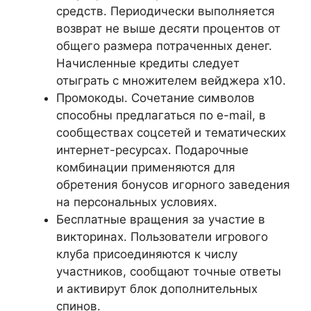
средств. Периодически выполняется
возврат не выше десяти процентов от
общего размера потраченных денег.
Начисленные кредиты следует
отыграть с множителем вейджера х10.
Промокоды. Сочетание символов
способны предлагаться по e-mail, в
сообществах соцсетей и тематических
интернет-ресурсах. Подарочные
комбинации применяются для
обретения бонусов игорного заведения
на персональных условиях.
Бесплатные вращения за участие в
викторинах. Пользователи игрового
клуба присоединяются к числу
участников, сообщают точные ответы
и активирут блок дополнительных
спинов.