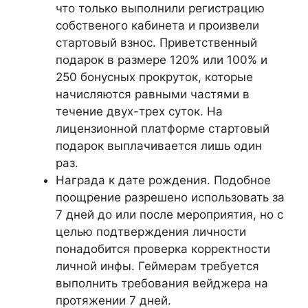
что только выполнили регистрацию
собственого кабинета и произвели
стартовый взнос. Приветственный
подарок в размере 120% или 100% и
250 бонусных прокруток, которые
начисляются равными частями в
течение двух-трех суток. На
лицензионной платформе стартовый
подарок выплачивается лишь один
раз.
Награда к дате рождения. Подобное
поощрение разрешено использовать за
7 дней до или после мероприятия, но с
целью подтверждения личности
понадобится проверка корректности
личной инфы. Геймерам требуется
выполнить требования вейджера на
протяжении 7 дней.