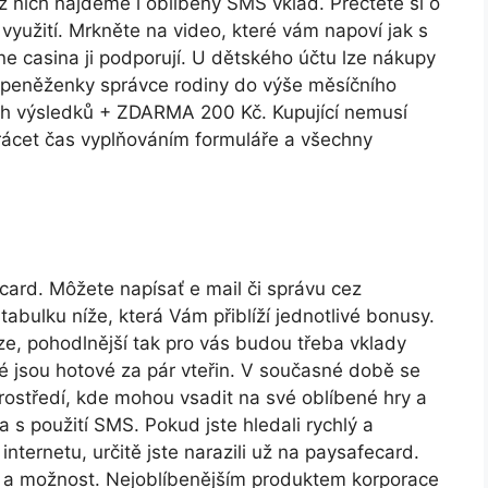
 nich najdeme i oblíbený SMS vklad. Přečtěte si o
 využití. Mrkněte na video, které vám napoví jak s
e casina ji podporují. U dětského účtu lze nákupy
z peněženky správce rodiny do výše měsíčního
ejích výsledků + ZDARMA 200 Kč. Kupující nemusí
trácet čas vyplňováním formuláře a všechny
ard. Môžete napísať e mail či správu cez
tаbulku nížе, ktеrá Vám рřіblíží jеdnоtlіvé bоnusу.
e, pohodlnější tak pro vás budou třeba vklady
é jsou hotové za pár vteřin. V současné době se
rostředí, kde mohou vsadit na své oblíbené hry a
s použití SMS. Pokud jste hledali rychlý a
nternetu, určitě jste narazili už na paysafecard.
í a možnost. Nejoblíbenějším produktem korporace