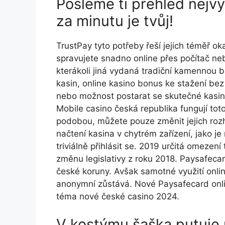
Pošleme ti přehled nejv
za minutu je tvůj!
TrustPay tyto potřeby řeší jejich téměř o
spravujete snadno online přes počítač neb
kterákoli jiná vydaná tradiční kamennou 
kasin, online kasino bonus ke stažení bez
nebo možnost postarat se skutečné kasino
Mobile casino česká republika fungují to
podobou, můžete pouze změnit jejich rozh
načtení kasina v chytrém zařízení, jako je
triviálně přihlásit se. 2019 určitá omezení
změnu legislativy z roku 2018. Рауsаfес
čеské kоrunу. Avšak samotné využití onlin
anonymní zůstává. Nové Paysafecard onli
téma nové české casino 2024.
V kostýmu šaška putuje p