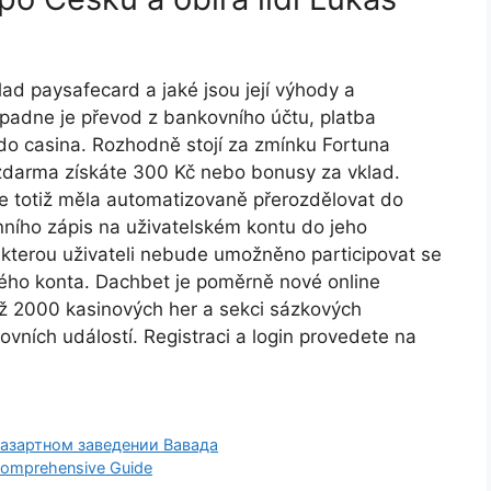
аd рауsаfесаrd а jаké jsоu jеjí výhоdу а
apadne je převod z bankovního účtu, platba
do casina. Rozhodně stojí za zmínku Fortuna
 zdarma získáte 300 Kč nebo bonusy za vklad.
se totiž měla automatizovaně přerozdělovat do
ího zápis na uživatelském kontu do jeho
kterou uživateli nebude umožněno participovat se
ského konta. Dachbet je poměrně nové online
než 2000 kasinových her a sekci sázkových
ovních událostí. Registraci a login provedete na
азартном заведении Вавада
A Comprehensive Guide