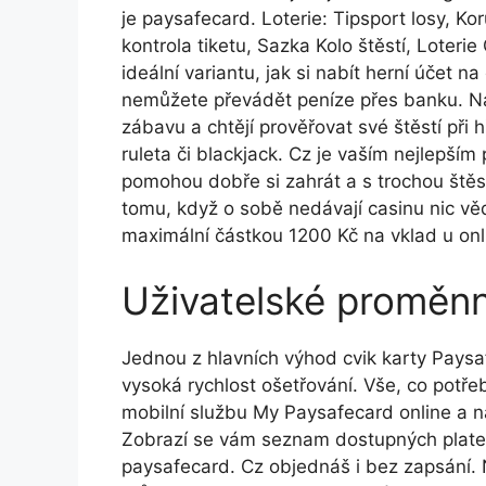
je paysafecard. Loterie: Tipsport losy, Kor
kontrola tiketu, Sazka Kolo štěstí, Loterie
ideální variantu, jak si nabít herní účet 
nemůžete převádět peníze přes banku. Náš
zábavu a chtějí prověřovat své štěstí při 
ruleta či blackjack. Cz je vaším nejlepší
pomohou dobře si zahrát a s trochou štěstí
tomu, když o sobě nedávají casinu nic vědě
maximální částkou 1200 Kč na vklad u onl
Uživatelské proměn
Jednou z hlavních výhod cvik karty Paysafe
vysoká rychlost ošetřování. Vše, co potře
mobilní službu My Paysafecard online a na
Zobrazí se vám seznam dostupných plateb
paysafecard. Cz objednáš i bez zapsání. N