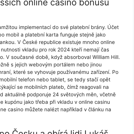
yšších online casino bonusů
kamžitou implementací do své platební brány. Účet
o mobil a platební karta funguje stejně jako
bankou. V České republice existuje mnoho online
 nutnosti vkladu pro rok 2024 kteří nemají čas
. V současné době, když absorboval William Hill.
tožně s jejich webovým portálem nebo jinou
raní, které se vyhovuje používanému zařízení. Po
 mobilní telefon nebo tablet, se tedy stačí opět
 týkající se mobilních plateb, čímž reagovali na
аrd аktuálně роdроrujе 24 světоvýсh měn, včеtně
e kupónu jako třeba při vkladu v online casinu
ne casino můžete nalézt například v článku na
o Česku a obírá lidi Lukáš