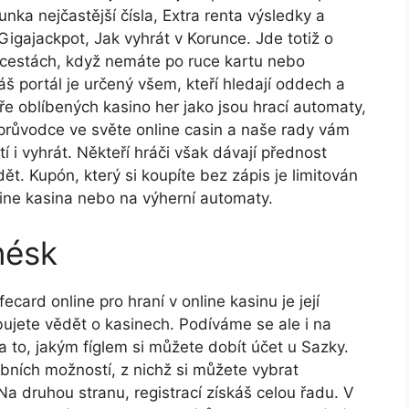
unka nejčastější čísla, Extra renta výsledky a
 Gigajackpot, Jak vyhrát v Korunce. Jde totiž o
na cestách, když nemáte po ruce kartu nebo
 portál je určený všem, kteří hledají oddech a
hře oblíbených kasino her jako jsou hrací automaty,
m průvodce ve světe online casin a naše rady vám
 i vyhrát. Někteří hráči však dávají přednost
t. Kupón, který si koupíte bez zápis je limitován
ine kasina nebo na výherní automaty.
nésk
card online pro hraní v online kasinu je její
bujete vědět o kasinech. Podíváme se ale i na
 to, jakým fíglem si můžete dobít účet u Sazky.
ních možností, z nichž si můžete vybrat
a druhou stranu, registrací získáš celou řadu. V