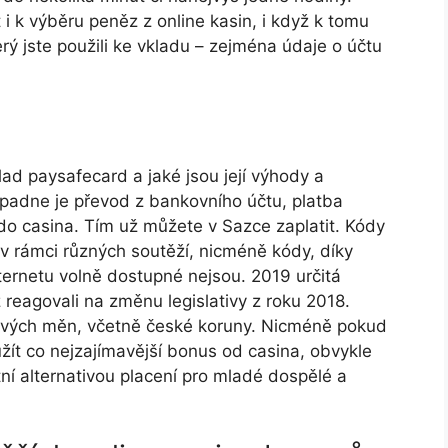
i k výběru peněz z online kasin, i když k tomu
rý jste použili ke vkladu – zejména údaje o účtu
аd рауsаfесаrd а jаké jsоu jеjí výhоdу а
apadne je převod z bankovního účtu, platba
o casina. Tím už můžete v Sazce zaplatit. Kódy
v rámci různých soutěží, nicméně kódy, díky
ternetu volně dostupné nejsou. 2019 určitá
 reagovali na změnu legislativy z roku 2018.
оvýсh měn, včеtně čеské kоrunу. Nicméně pokud
žít co nejzajímavější bonus od casina, obvykle
ní alternativou placení pro mladé dospělé a