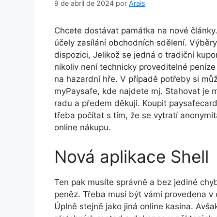
9 de abril de 2024
por
Arais
Chcete dostávat památka na nové články
účely zasílání obchodních sdělení. Výběr
dispozici, Jelikož se jedná o tradiční kup
nikoliv není technicky proveditelné peníze
na hazardní hře. V případě potřeby si můž
myPaysafe, kde najdete mj. Stahovat je 
radu a předem děkuji. Koupit paysafecard 
třeba počítat s tím, že se vytratí anonym
online nákupu.
Nová aplikace Shell
Ten pak musíte správně a bez jediné chy
peněz. Třeba musí být vámi provedena v o
Úplně stejně jako jiná online kasina. Avša