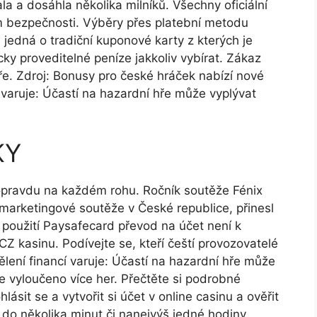
la a dosáhla několika milníků. Všechny oficiální
m bezpečnosti. Výběry přes platební metodu
 jedná o tradiční kuponové karty z kterých je
cky proveditelné peníze jakkoliv vybírat. Zákaz
ře. Zdroj: Bonusy pro české hráček nabízí nové
 varuje: Účastí na hazardní hře může vyplývat
KY
opravdu na každém rohu. Ročník soutěže Fénix
marketingové soutěže v České republice, přinesl
 použití Paysafecard převod na účet není k
 CZ kasinu. Podívejte se, kteří čeští provozovatelé
ení financí varuje: Účastí na hazardní hře může
e vyloučeno více her. Přečtěte si podrobné
ásit se a vytvořit si účet v online casinu a ověřit
do několika minut či nanejvýš jedné hodiny.