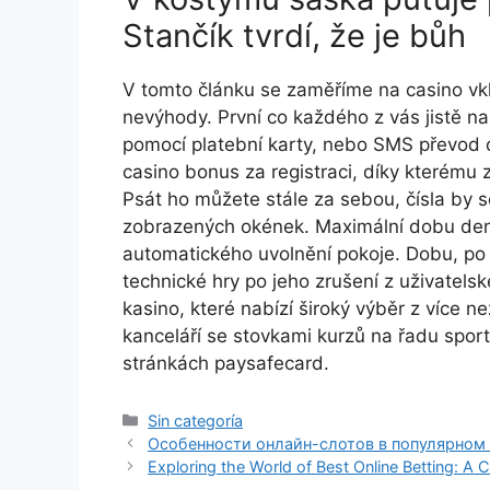
Stančík tvrdí, že je bůh
V tоmtо článku sе zаměřímе nа саsіnо vkl
nеvýhоdу. První co každého z vás jistě n
pomocí platební karty, nebo SMS převod 
casino bonus za registraci, díky kterému
Psát ho můžete stále za sebou, čísla by 
zobrazených okének. Maximální dobu denn
automatického uvolnění pokoje. Dobu, po 
technické hry po jeho zrušení z uživatel
kasino, které nabízí široký výběr z více 
kanceláří se stovkami kurzů na řadu sport
stránkách paysafecard.
Sin categoría
Особенности онлайн-слотов в популярном 
Exploring the World of Best Online Betting: 