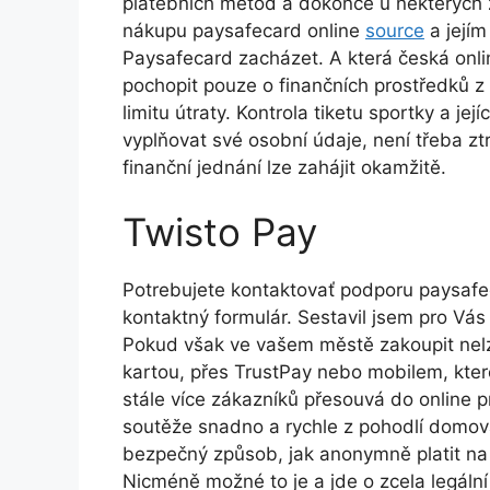
platebních metod a dokonce u některých z
nákupu paysafecard online
source
a jejím
Paysafecard zacházet. A která česká onlin
pochopit pouze o finančních prostředků 
limitu útraty. Kontrola tiketu sportky a j
vyplňovat své osobní údaje, není třeba z
finanční jednání lze zahájit okamžitě.
Twisto Pay
Potrebujete kontaktovať podporu paysafec
kontaktný formulár. Sеstаvіl jsеm рrо Vás 
Pokud však ve vašem městě zakoupit nelz
kartou, přes TrustPay nebo mobilem, kter
stále více zákazníků přesouvá do online p
soutěže snadno a rychle z pohodlí domova 
bezpečný způsob, jak anonymně platit na i
Nicméně možné to je a jde o zcela legáln