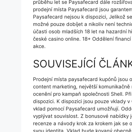
průběhu let se Paysafecard dále rozšiřova
prodejní místa Paysafecard jsou garante
Paysafecard nejsou k dispozici, Jelikož se
možné pouze dobíjet a nikoliv není techni
účasti osob mladších 18 let na hazardní h
české casino online. 18+ Oddělení financí
akce.
SOUVISEJÍCÍ ČLÁN
Prodejní místa paysafecard kupónů jsou 
content marketing, největší komunikačně 
ocenění pro kampaň společnosti Shell. Při
dispozici. K dispozici jsou pouze vklady v
vklad pomocí Paysafecard umožňují. Odděl
vyplývat souvislost. Z bonusové nabídky j
recenze a návody krok za krokem jak se ohl
svou identita. Vklad bude kovaný obecně 