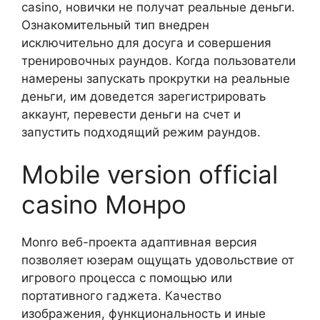
casino, новички не получат реальные деньги.
Ознакомительный тип внедрен
исключительно для досуга и совершения
тренировочных раундов. Когда пользователи
намерены запускать прокрутки на реальные
деньги, им доведется зарегистрировать
аккаунт, перевести деньги на счет и
запустить подходящий режим раундов.
Mobile version official
casino Монро
Monro веб-проекта адаптивная версия
позволяет юзерам ощущать удовольствие от
игрового процесса с помощью или
портативного гаджета. Качество
изображения, функциональность и иные