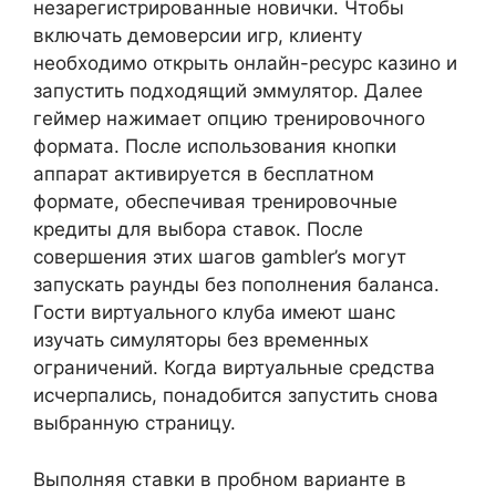
незарегистрированные новички. Чтобы
включать демоверсии игр, клиенту
необходимо открыть онлайн-ресурс казино и
запустить подходящий эммулятор. Далее
геймер нажимает опцию тренировочного
формата. После использования кнопки
аппарат активируется в бесплатном
формате, обеспечивая тренировочные
кредиты для выбора ставок. После
совершения этих шагов gambler’s могут
запускать раунды без пополнения баланса.
Гости виртуального клуба имеют шанс
изучать симуляторы без временных
ограничений. Когда виртуальные средства
исчерпались, понадобится запустить снова
выбранную страницу.
Выполняя ставки в пробном варианте в