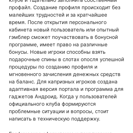
клубе и тщательно заполнить собственный
профайл. Создание профиля происходит без
малейших трудностей и за кратчайшее
время. После открытия персонального
кабинета новый пользователь или опытный
гэмблер сможет поучаствовать в бонусной
программе, имеет право на различные
бонусы. Новые игроки способны взять
подарочные спины в слотах опосля успешной
процедуры по созданию профиля и
мгновенного зачисления денежных средств
на баланс. Для капризных игроков создана
адаптивная версия портала и программа для
гаджетов Андроид. Когда у пользователей
официального клуба формируются
проблемные ситуации и вопросы, стоит
написать в техническую поддержку.