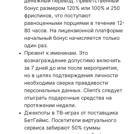
денежный перевод. Приветственный
бонус размером 120% или 100% и 250
фриспинов, что поступают
равноценными порциями в течение 12-
80 часов. На лицензионной платформе
начальный бонус начисляется только
один раз.
Презент к именинам. Это
вознаграждение допустимо включить
за 7 дней до или после мероприятия,
но в целях подтверждения личности
необходима сверка правдивости
персональных данных. Client’s следует
отыграть подарочные средства на
протяжении недели.
Джекпоты в ТВ-играх от поставщика
БетГеймс. Посетители виртуального
сервиса забирают 50% суммы