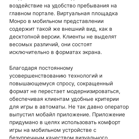
воздействие на удобство пребывания на
главном портале. Виртуальная площадка
Монро в мобильном представлении
содержит такой же внешний вид, как в
десктопной версии. Клиенты не выделят
весомых различий, они состоят
исключительно в форматах экрана.
Благодаря постоянному
усовершенствованию технологий и
повышающемуся спросу, сокращенный
формат не перестает модернизироваться,
обеспечивая клиентам удобные критерии
для игры в автоматы. Не так давно оператор
выпустил мобайл приложение. Приложение
придумано в целях использовать комфорт
игры на мобильном устройстве с
безупречным качеством визуального