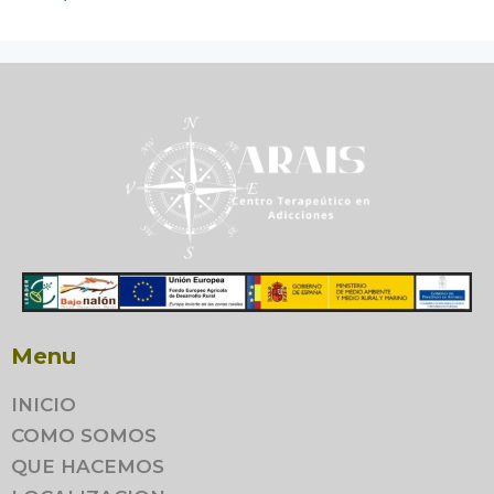
Menu
INICIO
COMO SOMOS
QUE HACEMOS