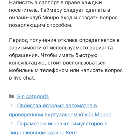
Написать в саппорт в праве каждый
посетитель. Геймеру следует сделать в
онлайн-клуб Монро вход и создать вопрос
позволяющим способом.
Период получения отклика определяется в
зависимости от используемого варианта
обращения. Чтобы иметь быструю
консультацию, стоит воспользоваться
мобильным телефоном или написать вопрос
в live chat.
Sin categoría
Свойства игровых автоматов в
проверенном виртуальном клубе Монро
Параметры игровых симуляторов в
лицензионном казино Кент