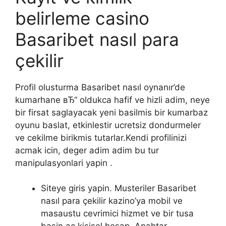
belirleme casino
Basaribet nasıl para
çekilir
Profil olusturma Basaribet nasıl oynanır’de
kumarhane вЂ“ oldukca hafif ve hizli adim, neye
bir firsat saglayacak yeni basilmis bir kumarbaz
oyunu baslat, etkinlestir ucretsiz dondurmeler
ve cekilme birikmis tutarlar.Kendi profilinizi
acmak icin, deger adim adim bu tur
manipulasyonlari yapin .
Siteye giris yapin. Musteriler Basaribet
nasıl para çekilir kazino’ya mobil ve
masaustu cevrimici hizmet ve bir tusa