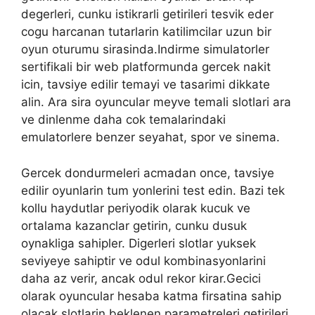
degerleri, cunku istikrarli getirileri tesvik eder
cogu harcanan tutarlarin katilimcilar uzun bir
oyun oturumu sirasinda.Indirme simulatorler
sertifikali bir web platformunda gercek nakit
icin, tavsiye edilir temayi ve tasarimi dikkate
alin. Ara sira oyuncular meyve temali slotlari ara
ve dinlenme daha cok temalarindaki
emulatorlere benzer seyahat, spor ve sinema.
Gercek dondurmeleri acmadan once, tavsiye
edilir oyunlarin tum yonlerini test edin. Bazi tek
kollu haydutlar periyodik olarak kucuk ve
ortalama kazanclar getirin, cunku dusuk
oynakliga sahipler. Digerleri slotlar yuksek
seviyeye sahiptir ve odul kombinasyonlarini
daha az verir, ancak odul rekor kirar.Gecici
olarak oyuncular hesaba katma firsatina sahip
olacak slotlarin beklenen parametreleri getirileri.