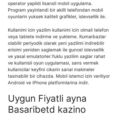
operator yapildi lisansli mobil uygulama.
Program yayinlandi bir akilli telefondan mobil
oyunlarin yuksek kaliteli grafikler, islevsellik ile.
Kullanimi icin yazilim kullanimi icin olmali telefon
veya tablete indirme ve yukleme. Kumarbazlar
olabilir periyodik olarak yeni yazilimi indirebilir
erisimi yeniden saglamak ile guncel islevsellik
ve yasal emulatorler.Yuklu yazilim saglar rahat
ve kullanisli oyun uygulamasi, sans vermek
kullanicilar keyfini cikarin sanal makineler
tasinabilir bir cihazda. Mobil istemci izin veriliyor
Android ve iPhone platformlarina indir.
Uygun Fiyatli ayna
Basaribetd kazino