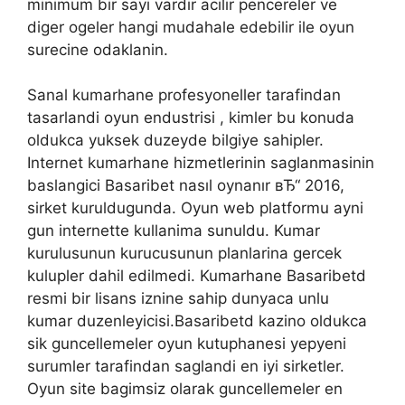
minimum bir sayi vardir acilir pencereler ve
diger ogeler hangi mudahale edebilir ile oyun
surecine odaklanin.
Sanal kumarhane profesyoneller tarafindan
tasarlandi oyun endustrisi , kimler bu konuda
oldukca yuksek duzeyde bilgiye sahipler.
Internet kumarhane hizmetlerinin saglanmasinin
baslangici Basaribet nasıl oynanır вЂ“ 2016,
sirket kuruldugunda. Oyun web platformu ayni
gun internette kullanima sunuldu. Kumar
kurulusunun kurucusunun planlarina gercek
kulupler dahil edilmedi. Kumarhane Basaribetd
resmi bir lisans iznine sahip dunyaca unlu
kumar duzenleyicisi.Basaribetd kazino oldukca
sik guncellemeler oyun kutuphanesi yepyeni
surumler tarafindan saglandi en iyi sirketler.
Oyun site bagimsiz olarak guncellemeler en