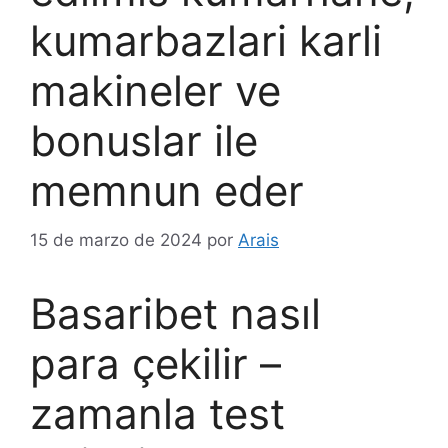
kumarbazlari karli
makineler ve
bonuslar ile
memnun eder
15 de marzo de 2024
por
Arais
Basaribet nasıl
para çekilir –
zamanla test