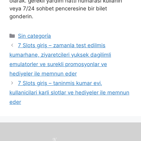
olarak. gerekli yardim hatti numarasi kullanin
veya 7/24 sohbet penceresine bir bilet
gonderin.
Sin categoría
7 Slots giriş – zamanla test edilmis
kumarhane, ziyaretcileri yuksek dagilimli
emulatorler ve surekli promosyonlar ve
hediyeler ile memnun eder
7 Slots giriş – taninmis kumar evi,
kullanicilari karli slotlar ve hediyeler ile memnun
eder