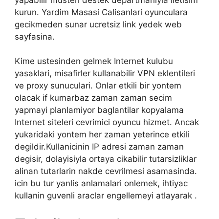
kurun. Yardim Masasi Calisanlari oyunculara
gecikmeden sunar ucretsiz link yedek web
sayfasina.
Kime ustesinden gelmek Internet kulubu
yasaklari, misafirler kullanabilir VPN eklentileri
ve proxy sunuculari. Onlar etkili bir yontem
olacak if kumarbaz zaman zaman secim
yapmayi planlamiyor baglantilar kopyalama
Internet siteleri cevrimici oyuncu hizmet. Ancak
yukaridaki yontem her zaman yeterince etkili
degildir.Kullanicinin IP adresi zaman zaman
degisir, dolayisiyla ortaya cikabilir tutarsizliklar
alinan tutarlarin nakde cevrilmesi asamasinda.
icin bu tur yanlis anlamalari onlemek, ihtiyac
kullanin guvenli araclar engellemeyi atlayarak .