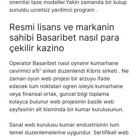
onemlisi taze modeller.Yakin zamanda bir kulup
sunuldu ucretsiz yardimci program .
Resmi lisans ve markanin
sahibi Basaribet nasıl para
çekilir kazino
Operator Basaribet nasıl oynanır kumarhane
cevrimici вЂ“ sirket duzenlendi Kibris sirketi . Ne
zaman oyun web projesi bir arzuyu ifade
edecek tum noktalari ogren isleyis kumarhane
veya finansal ortak, guncel bilgi toplama
kolayca bulunur web projesinin baslik web
sayfasinin alt kisminda bir kumar kurulusunun.
Sanal web kurulusu kumar endustrisinin tum
temel duzenlemelerine uygundur. Sertifikali web