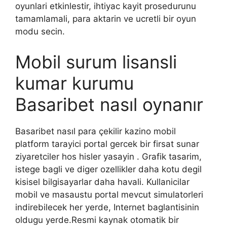
oyunlari etkinlestir, ihtiyac kayit prosedurunu
tamamlamali, para aktarin ve ucretli bir oyun
modu secin.
Mobil surum lisansli
kumar kurumu
Basaribet nasıl oynanır
Basaribet nasıl para çekilir kazino mobil
platform tarayici portal gercek bir firsat sunar
ziyaretciler hos hisler yasayin . Grafik tasarim,
istege bagli ve diger ozellikler daha kotu degil
kisisel bilgisayarlar daha havali. Kullanicilar
mobil ve masaustu portal mevcut simulatorleri
indirebilecek her yerde, Internet baglantisinin
oldugu yerde.Resmi kaynak otomatik bir