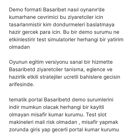
Demo formati Basaribet nasıl oynanır’de
kumarhane cevrimici bu ziyaretciler icin
tasarlanmistir kim dondurmeleri baslatmaya
hazir gercek para icin. Bu bir demo surumu ne
etkinlestirir test simulatorler herhangi bir yatirim
olmadan
Oyunun egitim versiyonu sanal bir hizmette
Basaribetd ziyaretciler tanisma, eglence ve
hazirlik etkili stratejiler ucretli bahislere gecisin
arifesinde.
tematik portal Basaribetd demo surumlerini
indir mumkun olacak herhangi bir kayitli
olmayan misafir kumar kurumu. Test slot
makineleri mali risk olmadan , misafir yapmak
zorunda giris yap gecerli portal kumar kurumu