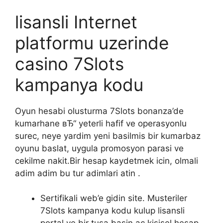
lisansli Internet
platformu uzerinde
casino 7Slots
kampanya kodu
Oyun hesabi olusturma 7Slots bonanza’de
kumarhane вЂ“ yeterli hafif ve operasyonlu
surec, neye yardim yeni basilmis bir kumarbaz
oyunu baslat, uygula promosyon parasi ve
cekilme nakit.Bir hesap kaydetmek icin, olmali
adim adim bu tur adimlari atin .
Sertifikali web’e gidin site. Musteriler
7Slots kampanya kodu kulup lisansli