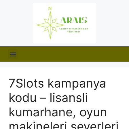
7Slots kampanya
kodu – lisansli
kumarhane, oyun
makineleri severleri