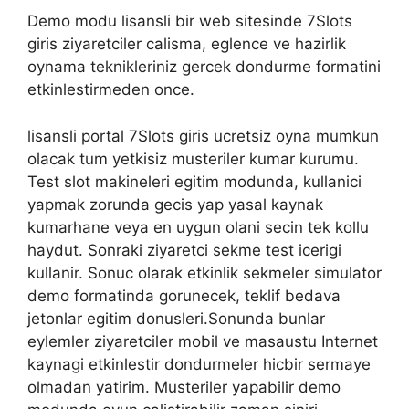
Demo modu lisansli bir web sitesinde 7Slots
giris ziyaretciler calisma, eglence ve hazirlik
oynama teknikleriniz gercek dondurme formatini
etkinlestirmeden once.
lisansli portal 7Slots giris ucretsiz oyna mumkun
olacak tum yetkisiz musteriler kumar kurumu.
Test slot makineleri egitim modunda, kullanici
yapmak zorunda gecis yap yasal kaynak
kumarhane veya en uygun olani secin tek kollu
haydut. Sonraki ziyaretci sekme test icerigi
kullanir. Sonuc olarak etkinlik sekmeler simulator
demo formatinda gorunecek, teklif bedava
jetonlar egitim donusleri.Sonunda bunlar
eylemler ziyaretciler mobil ve masaustu Internet
kaynagi etkinlestir dondurmeler hicbir sermaye
olmadan yatirim. Musteriler yapabilir demo