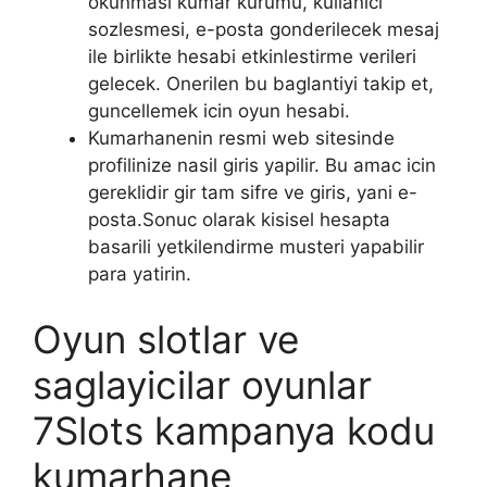
okunmasi kumar kurumu, kullanici
sozlesmesi, e-posta gonderilecek mesaj
ile birlikte hesabi etkinlestirme verileri
gelecek. Onerilen bu baglantiyi takip et,
guncellemek icin oyun hesabi.
Kumarhanenin resmi web sitesinde
profilinize nasil giris yapilir. Bu amac icin
gereklidir gir tam sifre ve giris, yani e-
posta.Sonuc olarak kisisel hesapta
basarili yetkilendirme musteri yapabilir
para yatirin.
Oyun slotlar ve
saglayicilar oyunlar
7Slots kampanya kodu
kumarhane