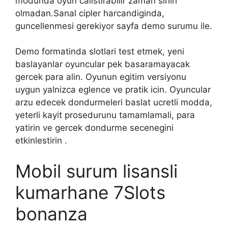
modunda oyun calistirabilir zaman siniri
olmadan.Sanal cipler harcandiginda,
guncellenmesi gerekiyor sayfa demo surumu ile.
Demo formatinda slotlari test etmek, yeni
baslayanlar oyuncular pek basaramayacak
gercek para alin. Oyunun egitim versiyonu
uygun yalnizca eglence ve pratik icin. Oyuncular
arzu edecek dondurmeleri baslat ucretli modda,
yeterli kayit prosedurunu tamamlamali, para
yatirin ve gercek dondurme secenegini
etkinlestirin .
Mobil surum lisansli
kumarhane 7Slots
bonanza