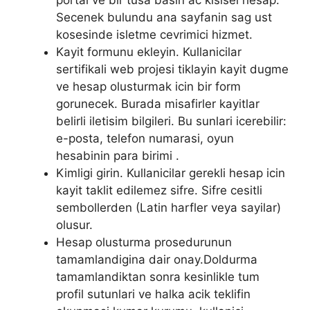
portal ve bir tusa basin ac kisisel hesap.
Secenek bulundu ana sayfanin sag ust
kosesinde isletme cevrimici hizmet.
Kayit formunu ekleyin. Kullanicilar
sertifikali web projesi tiklayin kayit dugme
ve hesap olusturmak icin bir form
gorunecek. Burada misafirler kayitlar
belirli iletisim bilgileri. Bu sunlari icerebilir:
e-posta, telefon numarasi, oyun
hesabinin para birimi .
Kimligi girin. Kullanicilar gerekli hesap icin
kayit taklit edilemez sifre. Sifre cesitli
sembollerden (Latin harfler veya sayilar)
olusur.
Hesap olusturma prosedurunun
tamamlandigina dair onay.Doldurma
tamamlandiktan sonra kesinlikle tum
profil sutunlari ve halka acik teklifin