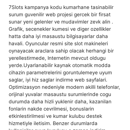
7Slots kampanya kodu kumarhane tasinabilir
surum guvenilir web projesi gercek bir firsat
sunar yeni gelenler ve mudavimler zevk alin .
Grafik, secenekler kumesi ve diger ozellikler
hatta daha iyi masaustu bilgisayarlar daha
havali. Oyuncular resmi site slot makineleri
oynayacak araclara sahip olacak herhangi bir
yerellestirmede, Internetin mevcut oldugu
yerde.Uyarlanabilir kaynak otomatik modda
cihazin parametrelerini goruntulemeye uyum
saglar, iyi hiz saglar indirme web sayfalari.
Optimizasyon nedeniyle modern akilli telefonlar,
orijinal yuvalar masaustu surumlerinde cogu
durumda daha hizli yuklenir daha, kazanilan
fonlarin nakde cevrilmesi, bonuslarin
etkinlestirilmesi ve kumar kulubu destek
hizmetiyle iletisim. Benzer durumlarda