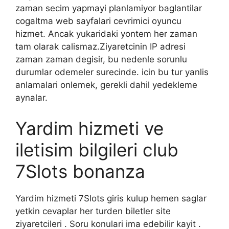
zaman secim yapmayi planlamiyor baglantilar
cogaltma web sayfalari cevrimici oyuncu
hizmet. Ancak yukaridaki yontem her zaman
tam olarak calismaz.Ziyaretcinin IP adresi
zaman zaman degisir, bu nedenle sorunlu
durumlar odemeler surecinde. icin bu tur yanlis
anlamalari onlemek, gerekli dahil yedekleme
aynalar.
Yardim hizmeti ve
iletisim bilgileri club
7Slots bonanza
Yardim hizmeti 7Slots giris kulup hemen saglar
yetkin cevaplar her turden biletler site
ziyaretcileri . Soru konulari ima edebilir kayit .