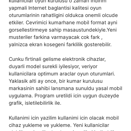
kullanicilar oyun kurulusu o zaman indirim
yapmali Internet baglantisi kalitesi oyun
oturumlarinin rahatligini oldukca onemli olcude
etkiler. Cevrimici kumarhane mobil format ayni
gorsellestirmeye sahip masaustundekiyle.Yeni
musteriler farkina varmayacak cok fark ,
yalnizca ekran kosegeni farklilik gosterebilir.
Cunku firtinali gelisme elektronik cihazlar,
duyarli model surekli iyilesiyor, veriyor
kullanicilara optimum araclar oyun oturumlari.
Yaklasik alti ay once, bir kumar kurulusu
markasinin sahibi lansmana sunuldu yasal mobil
uygulama. Program uretildi icin uygun duzeyde
grafik, isletilebilirlik ile.
Kullanimi icin yazilim kullanimi icin olacak mobil
cihaz yukleme ve yukleme. Yeni kullanicilar