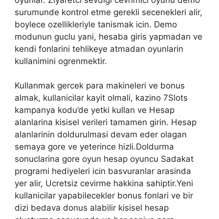
surumunde kontrol etme gerekli secenekleri alir,
boylece ozellikleriyle tanismak icin. Demo
modunun guclu yani, hesaba giris yapmadan ve
kendi fonlarini tehlikeye atmadan oyunlarin
kullanimini ogrenmektir.
Kullanmak gercek para makineleri ve bonus
almak, kullanicilar kayit olmali, kazino 7Slots
kampanya kodu’de yetki kullan ve Hesap
alanlarina kisisel verileri tamamen girin. Hesap
alanlarinin doldurulmasi devam eder olagan
semaya gore ve yeterince hizli.Doldurma
sonuclarina gore oyun hesap oyuncu Sadakat
programi hediyeleri icin basvuranlar arasinda
yer alir, Ucretsiz cevirme hakkina sahiptir.Yeni
kullanicilar yapabilecekler bonus fonlari ve bir
dizi bedava donus alabilir kisisel hesap