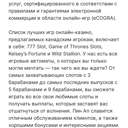
услуг, сертифицированного в соответствии с
правилами и гарантиями электронной
коммерции в области онлайн-игр (eCOGRA).
Список лучших игр онлайн-казино,
предлагаемых канадским игрокам, включает
в себя: 777 Slot, Game of Thrones Slots,
Kelsey’s Fortune и Wild Stallion. У нас есть все
игровые автоматы, о которых вы только
могли мечтать — так чего же вы ждете? От
самых захватывающих слотов с 3
барабанами до самых последних выпусков с
5 барабанами и 9 барабанами, вы сможете
играть во все свои любимые слоты и
получать выплаты, которые заставят вас
отшатнуться от волнения. Пин Ап славится
отличным обслуживанием клиентов, а также
хорошими бонусами и интересными акциями.