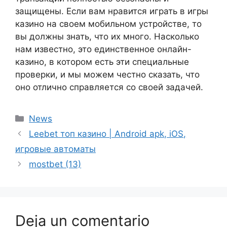
защищены. Если вам нравится играть в игры
казино на своем мобильном устройстве, то
вы должны знать, что их много. Насколько
нам известно, это единственное онлайн-
казино, в котором есть эти специальные
проверки, и мы можем честно сказать, что
оно отлично справляется со своей задачей.
News
Leebet топ казино | Android apk, iOS,
игровые автоматы
mostbet (13)
Deja un comentario