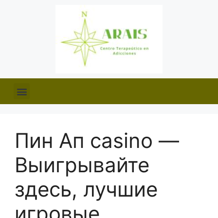
Пин Ап casino —
Выигрывайте
здесь, лучшие
игровые