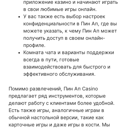
приложение казино и начинают играть
в свои любимые игры онлайн.
У вас также есть выбор настроек
конфиденциальности в Пин Ап, где вы
можете указать, к чему Пин Ап может
получить доступ в своем онлайн-
профиле.
Комната чата и варианты поддержки
всегда в пути, готовые
взаимодействовать для быстрого и
эффективного обслуживания.
Помимо развлечений, Пин Ап Casino
предлагает ряд инструментов, которые
делают работу с клиентами более удобной.
Есть также игры, аналогичные играм в
обычной настольной версии, такие как
карточные игры и даже игры в кости. Мы