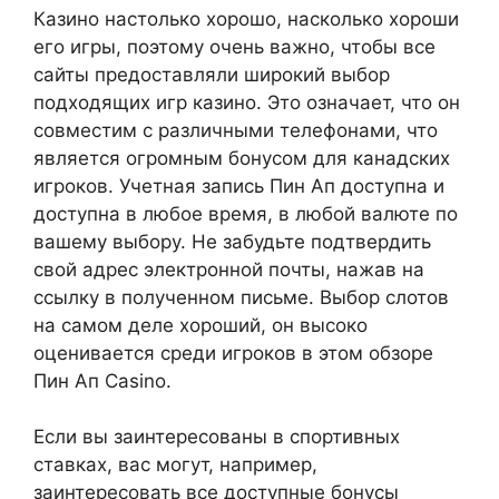
Казино настолько хорошо, насколько хороши
его игры, поэтому очень важно, чтобы все
сайты предоставляли широкий выбор
подходящих игр казино. Это означает, что он
совместим с различными телефонами, что
является огромным бонусом для канадских
игроков. Учетная запись Пин Ап доступна и
доступна в любое время, в любой валюте по
вашему выбору. Не забудьте подтвердить
свой адрес электронной почты, нажав на
ссылку в полученном письме. Выбор слотов
на самом деле хороший, он высоко
оценивается среди игроков в этом обзоре
Пин Ап Casino.
Если вы заинтересованы в спортивных
ставках, вас могут, например,
заинтересовать все доступные бонусы