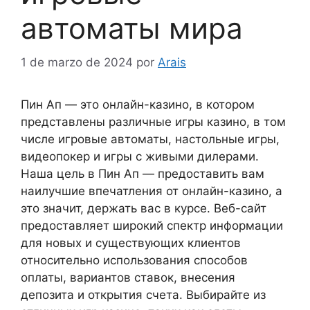
автоматы мира
1 de marzo de 2024
por
Arais
Пин Ап — это онлайн-казино, в котором
представлены различные игры казино, в том
числе игровые автоматы, настольные игры,
видеопокер и игры с живыми дилерами.
Наша цель в Пин Ап — предоставить вам
наилучшие впечатления от онлайн-казино, а
это значит, держать вас в курсе. Веб-сайт
предоставляет широкий спектр информации
для новых и существующих клиентов
относительно использования способов
оплаты, вариантов ставок, внесения
депозита и открытия счета. Выбирайте из