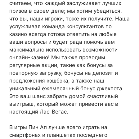
считаем, что каждый заслуживает лучших
призов в своем деле; мы хотим убедиться,
что вы, наши игроки, тоже их получите. Наша
услужливая команда консультантов по
казино всегда готова ответить на любые
ваши вопросы и будет рада помочь вам
максимально использовать возможности
онлайн-казино! Мы также проводим
регулярные акции, такие как бонусы за
повторную загрузку, бонусы на депозит и
предложения кэшбэка, а также наш
уникальный ежемесячный бонус джекпота.
Это ваш шанс забрать домой счастливый
выигрыш, который может привести вас в
настоящий Лас-Вегас.
В игры Пин Ап лучше всего играть на
смартфонах и планшетах последнего