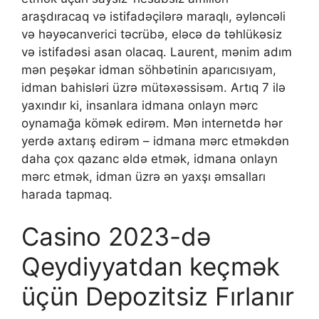
araşdıracaq və istifadəçilərə maraqlı, əyləncəli
və həyəcanverici təcrübə, eləcə də təhlükəsiz
və istifadəsi asan olacaq. Laurent, mənim adım
mən peşəkar idman söhbətinin aparıcısıyam,
idman bahisləri üzrə mütəxəssisəm. Artıq 7 ilə
yaxındır ki, insanlara idmana onlayn mərc
oynamağa kömək edirəm. Mən internetdə hər
yerdə axtarış edirəm – idmana mərc etməkdən
daha çox qazanc əldə etmək, idmana onlayn
mərc etmək, idman üzrə ən yaxşı əmsalları
harada tapmaq.
Casino 2023-də
Qeydiyyatdan keçmək
üçün Depozitsiz Fırlanır