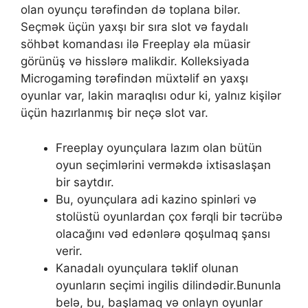
olan oyunçu tərəfindən də toplana bilər.
Seçmək üçün yaxşı bir sıra slot və faydalı
söhbət komandası ilə Freeplay əla müasir
görünüş və hisslərə malikdir. Kolleksiyada
Microgaming tərəfindən müxtəlif ən yaxşı
oyunlar var, lakin maraqlısı odur ki, yalnız kişilər
üçün hazırlanmış bir neçə slot var.
Freeplay oyunçulara lazım olan bütün
oyun seçimlərini verməkdə ixtisaslaşan
bir saytdır.
Bu, oyunçulara adi kazino spinləri və
stolüstü oyunlardan çox fərqli bir təcrübə
olacağını vəd edənlərə qoşulmaq şansı
verir.
Kanadalı oyunçulara təklif olunan
oyunların seçimi ingilis dilindədir.Bununla
belə, bu, başlamaq və onlayn oyunlar