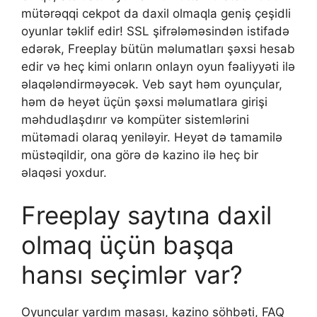
mütərəqqi cekpot da daxil olmaqla geniş çeşidli
oyunlar təklif edir! SSL şifrələməsindən istifadə
edərək, Freeplay bütün məlumatları şəxsi hesab
edir və heç kimi onların onlayn oyun fəaliyyəti ilə
əlaqələndirməyəcək. Veb sayt həm oyunçular,
həm də heyət üçün şəxsi məlumatlara girişi
məhdudlaşdırır və kompüter sistemlərini
mütəmadi olaraq yeniləyir. Heyət də tamamilə
müstəqildir, ona görə də kazino ilə heç bir
əlaqəsi yoxdur.
Freeplay saytına daxil
olmaq üçün başqa
hansı seçimlər var?
Oyunçular yardım masası, kazino söhbəti, FAQ