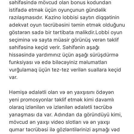
səhifəsində mövcud olan bonus kodundan
istifadə etmək üçün oyunçunun gündəlik
razılaşmasıdır. Kazino lobbisi saytın diqqətinin
adekvat oyun təcrübəsini təmin etmək olduğunu
göstərən sadə bir tərtibata malikdir.Lobbi oyun
seçiminə və sayta müasir görünüş verən təklif
səhifəsinə keçid verir. Səhifənin aşağı
hissəsində yardımınız üçün aşağı sürüşdürmə
funksiyası və edə biləcəyiniz məlumatları
vurğulamaq üçün tez-tez verilən suallara keçid
var.
Həmişə ədalətli olan və ən yaxşısını ödəyən
yeni promosyonlar təklif etmək kimi davamlı
olaraq izlənilən və izlənilən ədalətli təcrübə
yanaşması da var. Adından da göründüyü kimi,
mövcud ən yaxşı video slotları və ən yaxşı
qumar təcrübəsi ilə gözləntilərinizi aşmağı vəd