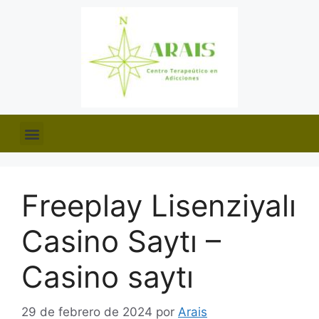
Freeplay Lisenziyalı
Casino Saytı –
Casino saytı
29 de febrero de 2024
por
Arais