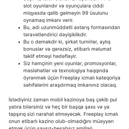
slot oyunlarıdır və oyunçulara ciddi
miqyasda qalib gəlməyin 99 üsulunu
oynamaq imkanı verir.
Bu, adi uzunmüddətli axtarış formasından
təravətləndirici dəyişiklikdir.
Bu o deməkdir ki, şirkət turnirlər, aylıq
bonuslar və qərəzsiz, etibarlı məlumat
təklif etməyi hədəfləyir.
Siz həmçinin yeni oyunlar, promosyonlar,
məsləhətlər və texnologiya haqqında
öyrənmək üçün Freeplay icmalı kateqoriya
səhifələrini araşdırmaq imkanınız olacaq.
İstədiyiniz zaman mobil kazinoya baş çəkib pul
yatıra bilərsiniz və heç bir başqa şəxs və ya
tapşırıq sizi narahat etməyəcək. Freeplay icmalı
onun etibarlı kazino olub-olmadığını müəyyən
etmək üçün saysız-hesabsız amilləri