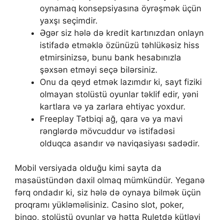
oynamaq konsepsiyasına öyrəşmək üçün
yaxşı seçimdir.
Əgər siz hələ də kredit kartınızdan onlayn
istifadə etməklə özünüzü təhlükəsiz hiss
etmirsinizsə, bunu bank hesabınızla
şəxsən etməyi seçə bilərsiniz.
Onu da qeyd etmək lazımdır ki, sayt fiziki
olmayan stolüstü oyunlar təklif edir, yəni
kartlara və ya zarlara ehtiyac yoxdur.
Freeplay Tətbiqi ağ, qara və ya mavi
rənglərdə mövcuddur və istifadəsi
olduqca asandır və naviqasiyası sadədir.
Mobil versiyada olduğu kimi sayta da
masaüstündən daxil olmaq mümkündür. Yeganə
fərq ondadır ki, siz hələ də oynaya bilmək üçün
proqramı yükləməlisiniz. Casino slot, poker,
binqo, stolüstü oyunlar və hətta Ruletdə kütləvi