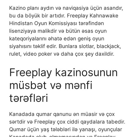
Kazino planı aydın və naviqasiya üçün asandır,
bu da böyük bir artıdır. Freeplay Kahnawake
Hindistan Oyun Komissiyası tərəfindən
lisenziyaya malikdir və bütün əsas oyun
kateqoriyalarını əhatə edən geniş oyun
siyahısını təklif edir. Bunlara slotlar, blackjack,
rulet, video poker və daha çox şey daxildir.
Freeplay kazinosunun
müsbət və mənfi
tərəfləri
Kanadada qumar qanunu ən müasir və çox
sərtdir və Freeplay çox ciddi qaydalara tabedir.
Qumar üçün yaş tələbləri ilə yanaşı, oyunçular
Kanadada olub-olmamasından və Freeplay