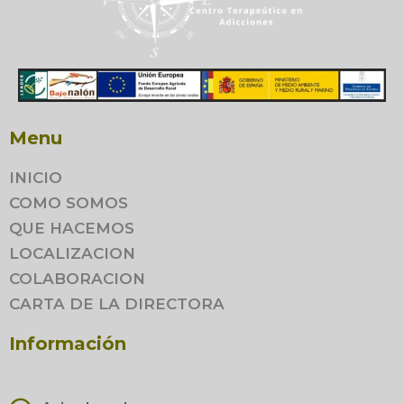
Menu
INICIO
COMO SOMOS
QUE HACEMOS
LOCALIZACION
COLABORACION
CARTA DE LA DIRECTORA
Información