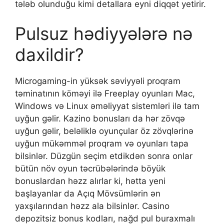
tələb olunduğu kimi detallara eyni diqqət yetirir.
Pulsuz hədiyyələrə nə
daxildir?
Microgaming-in yüksək səviyyəli proqram
təminatının köməyi ilə Freeplay oyunları Mac,
Windows və Linux əməliyyat sistemləri ilə tam
uyğun gəlir. Kazino bonusları da hər zövqə
uyğun gəlir, beləliklə oyunçular öz zövqlərinə
uyğun mükəmməl proqram və oyunları tapa
bilsinlər. Düzgün seçim etdikdən sonra onlar
bütün növ oyun təcrübələrində böyük
bonuslardan həzz alırlar ki, hətta yeni
başlayanlar da Açıq Mövsümlərin ən
yaxşılarından həzz ala bilsinlər. Casino
depozitsiz bonus kodları, nağd pul buraxmalı