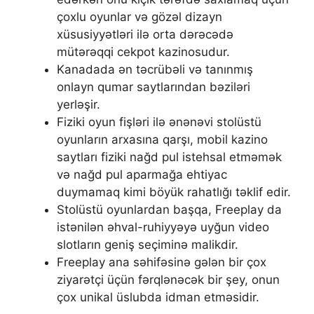
çoxlu oyunlar və gözəl dizayn
xüsusiyyətləri ilə orta dərəcədə
mütərəqqi cekpot kazinosudur.
Kanadada ən təcrübəli və tanınmış
onlayn qumar saytlarından bəziləri
yerləşir.
Fiziki oyun fişləri ilə ənənəvi stolüstü
oyunların arxasına qarşı, mobil kazino
saytları fiziki nağd pul istehsal etməmək
və nağd pul aparmağa ehtiyac
duymamaq kimi böyük rahatlığı təklif edir.
Stolüstü oyunlardan başqa, Freeplay da
istənilən əhval-ruhiyyəyə uyğun video
slotların geniş seçiminə malikdir.
Freeplay ana səhifəsinə gələn bir çox
ziyarətçi üçün fərqlənəcək bir şey, onun
çox unikal üslubda idman etməsidir.