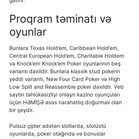
gətirir.
Proqram təminatı və
oyunlar
Bunlara Texas Hold’em, Caribbean Hold’em,
Central European Hold’em, Charitable Holdem
və Knock’em Knock’em Poker oyunlarının beş
variantı daxildir. Bunlara klassik stud pokerin
yeddi variantı, New Four Card Poker və High
Low Split and Reassemble poker daxildir. Veb
saytın təhlükəsizliyi onlayn kazino oyunçuları
üçün HƏMİŞƏ əsas narahatlıq doğurmalı olan
bir şeydir.
Pulsuz çiplər adətən slotlarda, stolüstü
oyunlarda, poker otağında və bonuslar