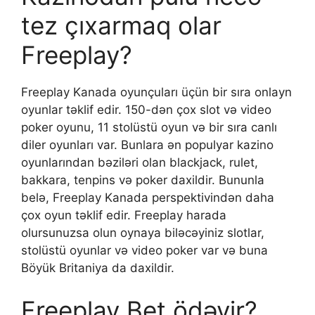
tez çıxarmaq olar
Freeplay?
Freeplay Kanada oyunçuları üçün bir sıra onlayn
oyunlar təklif edir. 150-dən çox slot və video
poker oyunu, 11 stolüstü oyun və bir sıra canlı
diler oyunları var. Bunlara ən populyar kazino
oyunlarından bəziləri olan blackjack, rulet,
bakkara, tenpins və poker daxildir. Bununla
belə, Freeplay Kanada perspektivindən daha
çox oyun təklif edir. Freeplay harada
olursunuzsa olun oynaya biləcəyiniz slotlar,
stolüstü oyunlar və video poker var və buna
Böyük Britaniya da daxildir.
Freeplay Bet ödəyir?