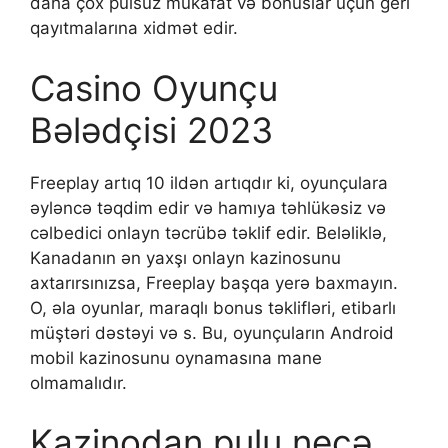
daha çox pulsuz mükafat və bonuslar üçün geri
qayıtmalarına xidmət edir.
Casino Oyunçu
Bələdçisi 2023
Freeplay artıq 10 ildən artıqdır ki, oyunçulara
əyləncə təqdim edir və hamıya təhlükəsiz və
cəlbedici onlayn təcrübə təklif edir. Beləliklə,
Kanadanın ən yaxşı onlayn kazinosunu
axtarırsınızsa, Freeplay başqa yerə baxmayın.
O, əla oyunlar, maraqlı bonus təklifləri, etibarlı
müştəri dəstəyi və s. Bu, oyunçuların Android
mobil kazinosunu oynamasına mane
olmamalıdır.
Kazinodan pulu necə