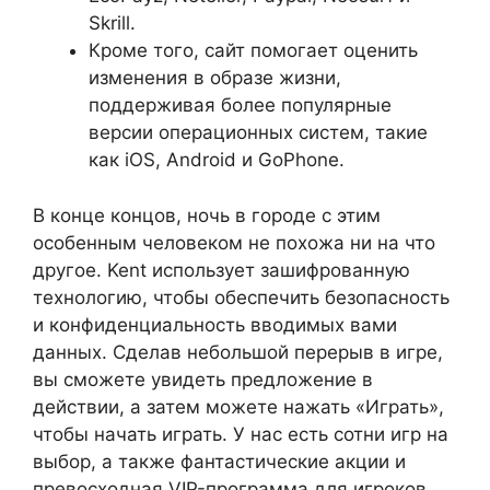
Skrill.
Кроме того, сайт помогает оценить
изменения в образе жизни,
поддерживая более популярные
версии операционных систем, такие
как iOS, Android и GoPhone.
В конце концов, ночь в городе с этим
особенным человеком не похожа ни на что
другое. Kent использует зашифрованную
технологию, чтобы обеспечить безопасность
и конфиденциальность вводимых вами
данных. Сделав небольшой перерыв в игре,
вы сможете увидеть предложение в
действии, а затем можете нажать «Играть»,
чтобы начать играть. У нас есть сотни игр на
выбор, а также фантастические акции и
превосходная VIP-программа для игроков,