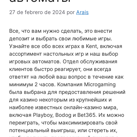
27 de febrero de 2024
por
Arais
Все, что вам нужно сделать, это внести
депозит и выбрать свои любимые игры.
Узнайте все обо всех играх в Kent, включая
ассортимент настольных игр и наш выбор
игровых автоматов. Отдел обслуживания
клиентов быстро реагирует, они всегда
ответят на любой ваш вопрос в течение как
минимум 2 часов. Компания Microgaming
была выбрана для предоставления решений
для казино некоторым из крупнейших и
наиболее известных онлайн-казино мира,
включая Playboy, Bodog и Bet365. Их можно
переиграть, чтобы максимизировать свой
потенциальный выигрыш, или стереть их,