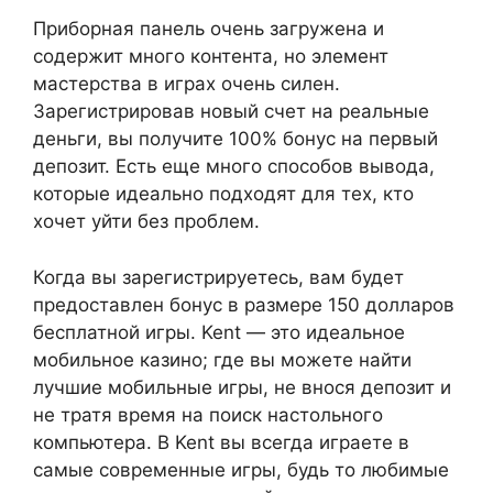
Приборная панель очень загружена и
содержит много контента, но элемент
мастерства в играх очень силен.
Зарегистрировав новый счет на реальные
деньги, вы получите 100% бонус на первый
депозит. Есть еще много способов вывода,
которые идеально подходят для тех, кто
хочет уйти без проблем.
Когда вы зарегистрируетесь, вам будет
предоставлен бонус в размере 150 долларов
бесплатной игры. Kent — это идеальное
мобильное казино; где вы можете найти
лучшие мобильные игры, не внося депозит и
не тратя время на поиск настольного
компьютера. В Kent вы всегда играете в
самые современные игры, будь то любимые