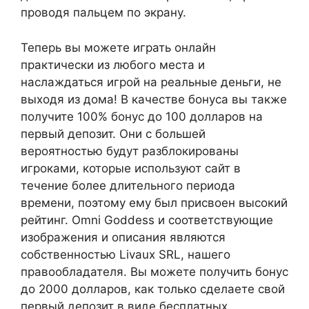
проводя пальцем по экрану.
Теперь вы можете играть онлайн
практически из любого места и
наслаждаться игрой на реальные деньги, не
выходя из дома! В качестве бонуса вы также
получите 100% бонус до 100 долларов на
первый депозит. Они с большей
вероятностью будут разблокированы
игроками, которые используют сайт в
течение более длительного периода
времени, поэтому ему был присвоен высокий
рейтинг. Omni Goddess и соответствующие
изображения и описания являются
собственностью Livaux SRL, нашего
правообладателя. Вы можете получить бонус
до 2000 долларов, как только сделаете свой
первый депозит в виде бесплатных