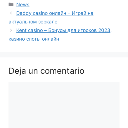
News
Daddy casino онлайн – Играй на
актуальном зеркале
Kent casino – Бонусы для игроков 2023,
казино слоты онлайн
Deja un comentario