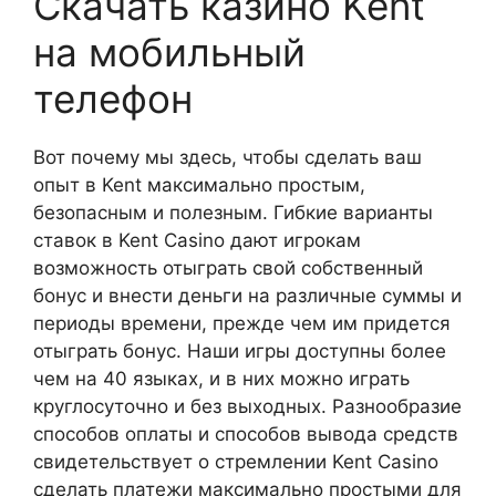
Скачать казино Kent
на мобильный
телефон
Вот почему мы здесь, чтобы сделать ваш
опыт в Kent максимально простым,
безопасным и полезным. Гибкие варианты
ставок в Kent Casino дают игрокам
возможность отыграть свой собственный
бонус и внести деньги на различные суммы и
периоды времени, прежде чем им придется
отыграть бонус. Наши игры доступны более
чем на 40 языках, и в них можно играть
круглосуточно и без выходных. Разнообразие
способов оплаты и способов вывода средств
свидетельствует о стремлении Kent Casino
сделать платежи максимально простыми для