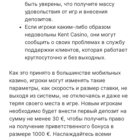
быть уверены, что получите массу
удовольствия от игр и внесения
депозитов.
Если игроки каким-либо образом
недовольны Kent Casino, они могут
сообщить о своих проблемах в службу
поддержки клиентов, которая работает
круглосуточно и без выходных.
Как это принято в большинстве мобильных
казино, игроки могут изменять такие
параметры, как скорость и размер ставки, не
выходя из системы, не отключаясь и даже не
теряя своего места в игре. Новым игрокам
необходимо будет внести первый депозит на
сумму не менее 30 €, чтобы получить право
на получение приветственного бонуса в
размере 1000 €. Наслаждайтесь всеми