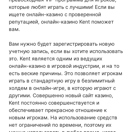
которые любят играть с лучшими! Если вы
ищете онлайн-казино с проверенной
репутацией, онлайн-казино Kent поможет
вам.
Вам нужно будет зарегистрировать новую
учетную запись, если вы хотите использовать
это. Kent является одним из ведущих
онлайн-казино в игровой индустрии, и на то
есть веские причины. Это позволяет игрокам
играть в стандартную игру в безлимитный
холдем в онлайн-игре, в которую играют с
другими. Совершенно новый сайт казино,
Kent постоянно совершенствуется и
обеспечивает прекрасное отношение к
новым игрокам. На использование средств
нет ограничений по времени, поэтому их