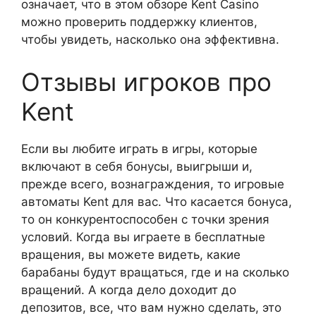
означает, что в этом обзоре Kent Casino
можно проверить поддержку клиентов,
чтобы увидеть, насколько она эффективна.
Отзывы игроков про
Kent
Если вы любите играть в игры, которые
включают в себя бонусы, выигрыши и,
прежде всего, вознаграждения, то игровые
автоматы Kent для вас. Что касается бонуса,
то он конкурентоспособен с точки зрения
условий. Когда вы играете в бесплатные
вращения, вы можете видеть, какие
барабаны будут вращаться, где и на сколько
вращений. А когда дело доходит до
депозитов, все, что вам нужно сделать, это