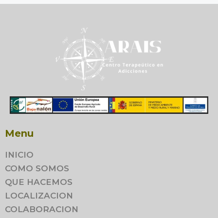
Menu
INICIO
COMO SOMOS
QUE HACEMOS
LOCALIZACION
COLABORACION