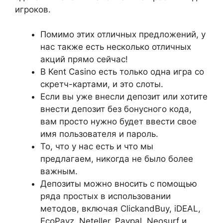
игроков.
Помимо этих отличных предложений, у
нас также есть несколько отличных
акций прямо сейчас!
В Kent Casino есть только одна игра со
скретч-картами, и это слоты.
Если вы уже внесли депозит или хотите
внести депозит без бонусного кода,
вам просто нужно будет ввести свое
имя пользователя и пароль.
То, что у нас есть и что мы
предлагаем, никогда не было более
важным.
Депозиты можно вносить с помощью
ряда простых в использовании
методов, включая ClickandBuy, iDEAL,
EcoPayz, Neteller, Paypal, Neosurf и