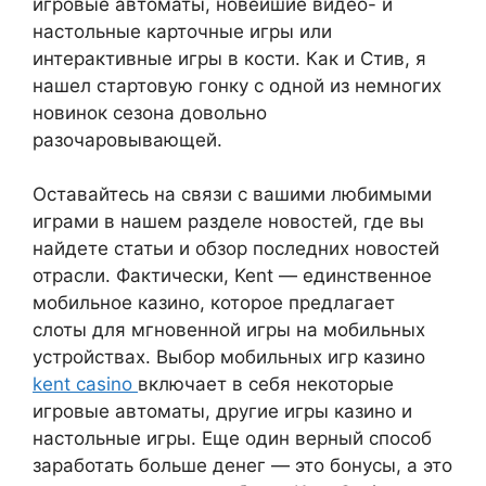
игровые автоматы, новейшие видео- и
настольные карточные игры или
интерактивные игры в кости. Как и Стив, я
нашел стартовую гонку с одной из немногих
новинок сезона довольно
разочаровывающей.
Оставайтесь на связи с вашими любимыми
играми в нашем разделе новостей, где вы
найдете статьи и обзор последних новостей
отрасли. Фактически, Kent — единственное
мобильное казино, которое предлагает
слоты для мгновенной игры на мобильных
устройствах. Выбор мобильных игр казино
kent casino
включает в себя некоторые
игровые автоматы, другие игры казино и
настольные игры. Еще один верный способ
заработать больше денег — это бонусы, а это