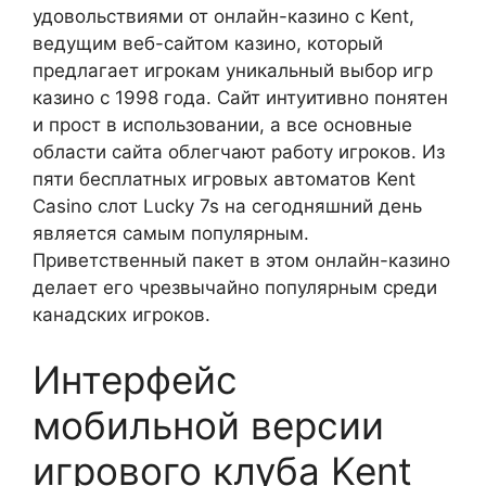
удовольствиями от онлайн-казино с Kent,
ведущим веб-сайтом казино, который
предлагает игрокам уникальный выбор игр
казино с 1998 года. Сайт интуитивно понятен
и прост в использовании, а все основные
области сайта облегчают работу игроков. Из
пяти бесплатных игровых автоматов Kent
Casino слот Lucky 7s на сегодняшний день
является самым популярным.
Приветственный пакет в этом онлайн-казино
делает его чрезвычайно популярным среди
канадских игроков.
Интерфейс
мобильной версии
игрового клуба Kent