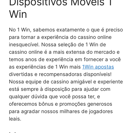
Dispositivos Móveis 1
Win
No 1 Win, sabemos exatamente o que é preciso
para tornar a experiência do cassino online
inesquecível. Nossa seleção de 1 Win de
cassino online é a mais extensa do mercado e
temos anos de experiência em fornecer a você
as experiências de 1 Win mais
1Win apostas
divertidas e recompensadoras disponíveis!
Nossa equipe de cassino amigável e experiente
está sempre à disposição para ajudar com
qualquer dúvida que você possa ter, e
oferecemos bônus e promoções generosos
para agradar nossos milhares de jogadores
leais.