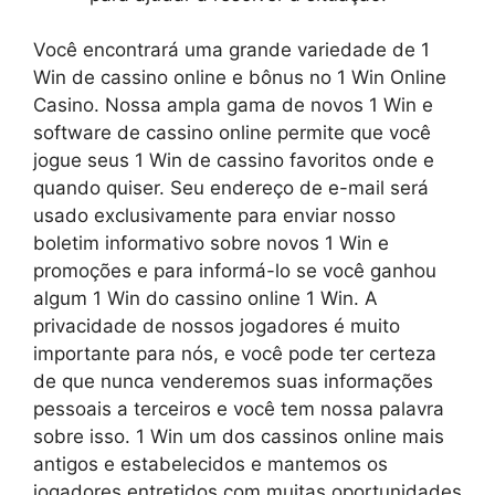
Você encontrará uma grande variedade de 1
Win de cassino online e bônus no 1 Win Online
Casino. Nossa ampla gama de novos 1 Win e
software de cassino online permite que você
jogue seus 1 Win de cassino favoritos onde e
quando quiser. Seu endereço de e-mail será
usado exclusivamente para enviar nosso
boletim informativo sobre novos 1 Win e
promoções e para informá-lo se você ganhou
algum 1 Win do cassino online 1 Win. A
privacidade de nossos jogadores é muito
importante para nós, e você pode ter certeza
de que nunca venderemos suas informações
pessoais a terceiros e você tem nossa palavra
sobre isso. 1 Win um dos cassinos online mais
antigos e estabelecidos e mantemos os
jogadores entretidos com muitas oportunidades