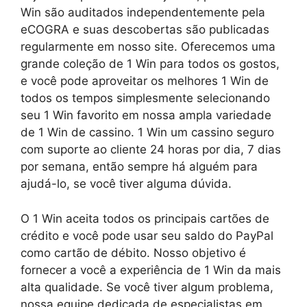
Win são auditados independentemente pela
eCOGRA e suas descobertas são publicadas
regularmente em nosso site. Oferecemos uma
grande coleção de 1 Win para todos os gostos,
e você pode aproveitar os melhores 1 Win de
todos os tempos simplesmente selecionando
seu 1 Win favorito em nossa ampla variedade
de 1 Win de cassino. 1 Win um cassino seguro
com suporte ao cliente 24 horas por dia, 7 dias
por semana, então sempre há alguém para
ajudá-lo, se você tiver alguma dúvida.
O 1 Win aceita todos os principais cartões de
crédito e você pode usar seu saldo do PayPal
como cartão de débito. Nosso objetivo é
fornecer a você a experiência de 1 Win da mais
alta qualidade. Se você tiver algum problema,
nossa equipe dedicada de especialistas em