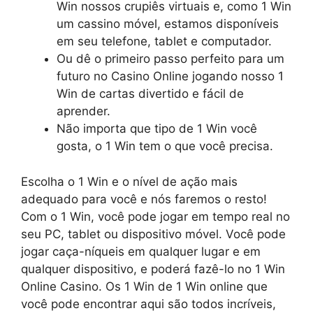
Win nossos crupiês virtuais e, como 1 Win
um cassino móvel, estamos disponíveis
em seu telefone, tablet e computador.
Ou dê o primeiro passo perfeito para um
futuro no Casino Online jogando nosso 1
Win de cartas divertido e fácil de
aprender.
Não importa que tipo de 1 Win você
gosta, o 1 Win tem o que você precisa.
Escolha o 1 Win e o nível de ação mais
adequado para você e nós faremos o resto!
Com o 1 Win, você pode jogar em tempo real no
seu PC, tablet ou dispositivo móvel. Você pode
jogar caça-níqueis em qualquer lugar e em
qualquer dispositivo, e poderá fazê-lo no 1 Win
Online Casino. Os 1 Win de 1 Win online que
você pode encontrar aqui são todos incríveis,