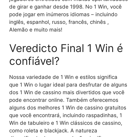
de girar e ganhar desde 1998. No 1 Win, você
pode jogar em inúmeros idiomas – incluindo
inglês, espanhol, russo, francês, chinês ,
Alemão e muito mais!
Veredicto Final 1 Win é
confiável?
Nossa variedade de 1 Win e estilos significa
que 1 Win o lugar ideal para desfrutar de alguns
dos 1 Win de cassino mais divertidos que você
pode encontrar online. Também oferecemos
alguns dos melhores 1 Win de cassino gratuitos
que você encontrará, incluindo raspadinhas, 1
Win de tabuleiro e 1 Win clássicos de cassino,
como roleta e blackjack. A natureza