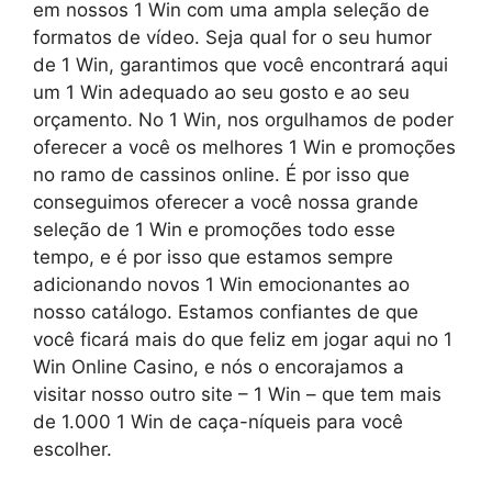
em nossos 1 Win com uma ampla seleção de
formatos de vídeo. Seja qual for o seu humor
de 1 Win, garantimos que você encontrará aqui
um 1 Win adequado ao seu gosto e ao seu
orçamento. No 1 Win, nos orgulhamos de poder
oferecer a você os melhores 1 Win e promoções
no ramo de cassinos online. É por isso que
conseguimos oferecer a você nossa grande
seleção de 1 Win e promoções todo esse
tempo, e é por isso que estamos sempre
adicionando novos 1 Win emocionantes ao
nosso catálogo. Estamos confiantes de que
você ficará mais do que feliz em jogar aqui no 1
Win Online Casino, e nós o encorajamos a
visitar nosso outro site – 1 Win – que tem mais
de 1.000 1 Win de caça-níqueis para você
escolher.