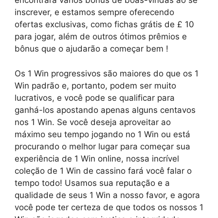
encontrará vários bônus de boas-vindas ao se
inscrever, e estamos sempre oferecendo
ofertas exclusivas, como fichas grátis de £ 10
para jogar, além de outros ótimos prêmios e
bônus que o ajudarão a começar bem !
Os 1 Win progressivos são maiores do que os 1
Win padrão e, portanto, podem ser muito
lucrativos, e você pode se qualificar para
ganhá-los apostando apenas alguns centavos
nos 1 Win. Se você deseja aproveitar ao
máximo seu tempo jogando no 1 Win ou está
procurando o melhor lugar para começar sua
experiência de 1 Win online, nossa incrível
coleção de 1 Win de cassino fará você falar o
tempo todo! Usamos sua reputação e a
qualidade de seus 1 Win a nosso favor, e agora
você pode ter certeza de que todos os nossos 1