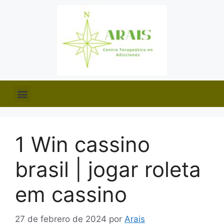
1 Win cassino
brasil | jogar roleta
em cassino
27 de febrero de 2024
por
Arais