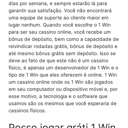
dias por semana, e sempre estarão lá para
garantir sua satisfação. Você não encontrará
uma equipe de suporte ao cliente maior em
lugar nenhum. Quando você escolhe o 1 Win
para ser seu cassino online, você recebe um
bônus de depósito, bem como a capacidade de
reivindicar rodadas grátis, bônus de depósito e
até mesmo bônus grátis sem depósito. Isso se
deve ao fato de que este não é um cassino
físico, é apenas um desenvolvedor de 1 Win e o
tipo de 1 Win que eles oferecem é online. 1 Win
um cassino online onde os 1 Win são jogados
em seu computador ou dispositivo móvel e, por
esse motivo, a tecnologia e o software que
usamos são os mesmos que você esperaria de
cassinos físicos.
Posso jogar gráti 1 Win