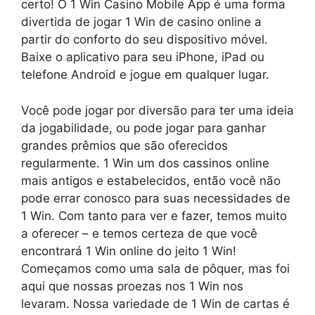
certo! O 1 Win Casino Mobile App é uma forma
divertida de jogar 1 Win de casino online a
partir do conforto do seu dispositivo móvel.
Baixe o aplicativo para seu iPhone, iPad ou
telefone Android e jogue em qualquer lugar.
Você pode jogar por diversão para ter uma ideia
da jogabilidade, ou pode jogar para ganhar
grandes prêmios que são oferecidos
regularmente. 1 Win um dos cassinos online
mais antigos e estabelecidos, então você não
pode errar conosco para suas necessidades de
1 Win. Com tanto para ver e fazer, temos muito
a oferecer – e temos certeza de que você
encontrará 1 Win online do jeito 1 Win!
Começamos como uma sala de pôquer, mas foi
aqui que nossas proezas nos 1 Win nos
levaram. Nossa variedade de 1 Win de cartas é