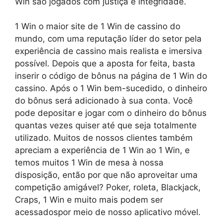
Win são jogados com justiça e integridade.
1 Win o maior site de 1 Win de cassino do
mundo, com uma reputação líder do setor pela
experiência de cassino mais realista e imersiva
possível. Depois que a aposta for feita, basta
inserir o código de bônus na página de 1 Win do
cassino. Após o 1 Win bem-sucedido, o dinheiro
do bônus será adicionado à sua conta. Você
pode depositar e jogar com o dinheiro do bônus
quantas vezes quiser até que seja totalmente
utilizado. Muitos de nossos clientes também
apreciam a experiência de 1 Win ao 1 Win, e
temos muitos 1 Win de mesa à nossa
disposição, então por que não aproveitar uma
competição amigável? Poker, roleta, Blackjack,
Craps, 1 Win e muito mais podem ser
acessadospor meio de nosso aplicativo móvel.