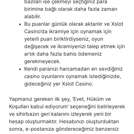
bazıları ise çekmeyi seçtiğiniz para
birimine bağlı olarak daha fazla zaman
alabilir.
Bu puanlar günlük olarak aktarılır ve Xslot
Casino’da ikramiye için oynamak için
yeterli puan biriktirdiyseniz, oyun
değişecek ve ikramiyenizi talep etmek için
artık daha fazla bahis ödemeniz
gerekmeyecek.
Kendi paranızı harcamadan en sevdiğiniz
casino oyunlarını oynamak istediğinizde,
gideceğiniz yer Xslot Casino.
Yapmanız gereken ilk şey, ‘Evet, Hüküm ve
Koşulları kabul ediyorum’ seçeneğini belirleyerek
ve sihirbazın geri kalanını izleyerek yeni bir
hesap oluşturmaktır. Hesabınızı oluşturduktan
sonra, e-postanıza göndereceğimiz benzersiz