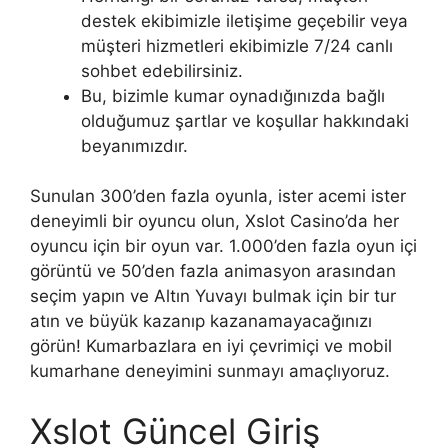
destek ekibimizle iletişime geçebilir veya
müşteri hizmetleri ekibimizle 7/24 canlı
sohbet edebilirsiniz.
Bu, bizimle kumar oynadığınızda bağlı
olduğumuz şartlar ve koşullar hakkındaki
beyanımızdır.
Sunulan 300’den fazla oyunla, ister acemi ister
deneyimli bir oyuncu olun, Xslot Casino’da her
oyuncu için bir oyun var. 1.000’den fazla oyun içi
görüntü ve 50’den fazla animasyon arasından
seçim yapın ve Altın Yuvayı bulmak için bir tur
atın ve büyük kazanıp kazanamayacağınızı
görün! Kumarbazlara en iyi çevrimiçi ve mobil
kumarhane deneyimini sunmayı amaçlıyoruz.
Xslot Güncel Giriş