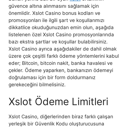
güvence altına alınmasını sağlamak için
önemlidir. Xslot Casino bonus kodları ve
promosyonları ile ilgili şart ve koşullarımızı
dikkatlice okuduğunuzdan emin olun, aşağıda
listelenen özel Xslot Casino promosyonlarında
bazı ekstra şartlar ve koşullar bulabilirsiniz.
Xslot Casino ayrıca aşağıdakiler de dahil olmak
üzere çok çeşitli farklı ödeme yöntemlerini kabul
eder; Bitcoin, bitcoin nakit, banka havalesi ve
çekler. Ödeme yaparken, bankanızın ödemeyi
doğrulaması için bir form doldurmanız
gerekeceğini bilmelisiniz.
Xslot Ödeme Limitleri
Xslot Casino, diğerlerinden biraz farklı çalışan
yerleşik bir Güvenlik Kodu oluşturucusuna