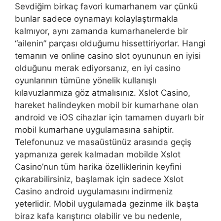
Sevdiğim birkaç favori kumarhanem var çünkü
bunlar sadece oynamayı kolaylaştırmakla
kalmıyor, aynı zamanda kumarhanelerde bir
“ailenin” parçası olduğumu hissettiriyorlar. Hangi
temanın ve online casino slot oyununun en iyisi
olduğunu merak ediyorsanız, en iyi casino
oyunlarının tümüne yönelik kullanışlı
kılavuzlarımıza göz atmalısınız. Xslot Casino,
hareket halindeyken mobil bir kumarhane olan
android ve iOS cihazlar için tamamen duyarlı bir
mobil kumarhane uygulamasına sahiptir.
Telefonunuz ve masaüstünüz arasında geçiş
yapmanıza gerek kalmadan mobilde Xslot
Casino’nun tüm harika özelliklerinin keyfini
çıkarabilirsiniz, başlamak için sadece Xslot
Casino android uygulamasını indirmeniz
yeterlidir. Mobil uygulamada gezinme ilk başta
biraz kafa karıştırıcı olabilir ve bu nedenle,