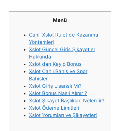
Menü
Canlı Xslot Rulet de Kazanma
Yöntemleri
Xslot Güncel Giriş Şikayetler
Hakkında
Xslot dan Kayıp Bonus
Xslot Canlı Bahis ve Spor
Bahisler
Xslot Giriş Lisanslı Mı?
Xslot Bonus Nasıl Alınır ?
Xslot Şikayet Başlıkları Nelerdir?
Xslot Ödeme Limitleri
Xslot Yorumları ve Şikayetleri