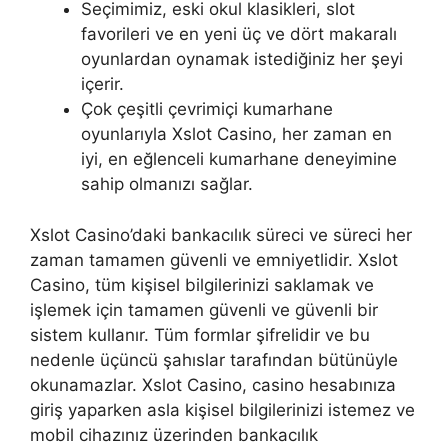
Seçimimiz, eski okul klasikleri, slot
favorileri ve en yeni üç ve dört makaralı
oyunlardan oynamak istediğiniz her şeyi
içerir.
Çok çeşitli çevrimiçi kumarhane
oyunlarıyla Xslot Casino, her zaman en
iyi, en eğlenceli kumarhane deneyimine
sahip olmanızı sağlar.
Xslot Casino’daki bankacılık süreci ve süreci her
zaman tamamen güvenli ve emniyetlidir. Xslot
Casino, tüm kişisel bilgilerinizi saklamak ve
işlemek için tamamen güvenli ve güvenli bir
sistem kullanır. Tüm formlar şifrelidir ve bu
nedenle üçüncü şahıslar tarafından bütünüyle
okunamazlar. Xslot Casino, casino hesabınıza
giriş yaparken asla kişisel bilgilerinizi istemez ve
mobil cihazınız üzerinden bankacılık