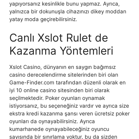
yapıyorsanız kesinlikle bunu yapmaz. Ayrıca,
yalnızca bir dokunuşla cihazınızı dikey moddan
yatay moda geçirebilirsiniz.
Canlı Xslot Rulet de
Kazanma Yöntemleri
Xslot Casino, dünyanın en saygın bağımsız
casino derecelendirme sitelerinden biri olan
Game-Finder.com tarafından düzenli olarak en
iyi 10 online casino sitesinden biri olarak
seçilmektedir. Poker oyunları oynamak
istiyorsanız, bu seçeneğiniz vardır ve ayrıca size
ekstra kredi kazanma şansı veren ücretsiz poker
oyunları da oynayabilirsiniz. Ayrıca
kumarhanede oynayabileceğiniz oyuncu
sayısında bir sınırlama yoktur, bu da sizden